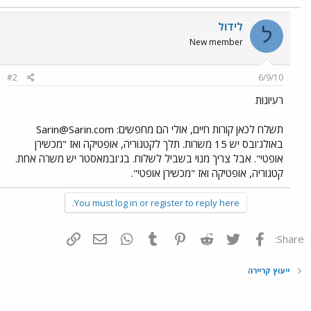
לידול
ל
New member
#2
6/9/10
רעיונות
תשלח לכאן קורות חיים, אולי הם מחפשים:
Sarin@Sarin.com
באולג'ובס יש 15 משרות. תלך לקטגוריה, אופטיקה ואז "מכשירן
אופטי". אבל צריך מנוי בשביל לשלוח. בג'ובמאסטר יש משרה אחת.
קטגוריה, אופטיקה ואז "מכשירן אופטי".
You must log in or register to reply here.
פייסבוק
Twitter
Reddit
Pinterest
Tumblr
WhatsApp
דואר אלקטרוני
הוסף קישור
Share:
ייעוץ קריירה