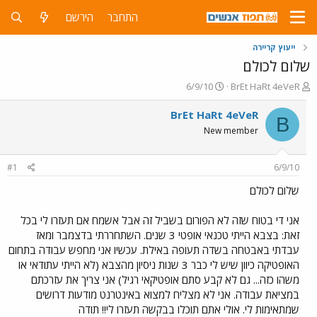
התחבר
הירשם
ייעוץ קריירה
שלום לכולם
פ
פ
6/9/10
BrEt HaRt 4eVeR
ו
ו
ת
ר
BrEt HaRt 4eVeR
B
ח
ס
New member
ה
ם
נ
ב
ו
ת
#1
6/9/10
ש
א
א
ר
שלום לכולם
י
ך
אני די בטוח שזה לא הפורום בשביל זה אבל אשמח אם תעזרו לי בכל
זאת: בצבא הייתי טכנאי אופטי 3 שנים. השתחררתי בדצמבר ומאז
עבדתי באבטחה בשדה תעופה באילת. עכשיו אני מחפש עבודה בתחום
האופטיקה כיוון שיש לי כבר 3 שנות ניסיון מהצבא (לא הייתי עתודאי או
משהו כזה... גם לא קבע סתם אופטיקאי רגיל) אני צריך את עזרכתם
במציאת עבודה. אני לא מצליח למצוא באינטרנט מודעות דרושים
שמתאימות לי. אולי אתם תוכלו בבקשה תעזרו לי!! תודה