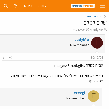
התחבר
הירשם
שמנות ויפות
שלום לכולם
פ
פ
30/12/04
LadyMe
ו
ו
ת
ר
LadyMe
L
ח
ס
New member
ה
ם
נ
ב
ו
ת
#1
30/12/04
ש
א
א
ר
שלום לכולם ../images/Emo6.gif
י
ך
היי..אני אסתי...המליצו לי על הפורום הזה,אז באתי להתרשם, מקווה
שיהיה כיף
erezgi
E
New member