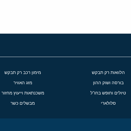
י
שור
הלוואות רק תבקש
מימון רכב רק תבקש
בורסה ושוק ההון
מזג האוויר
טיולים וחופש בחו"ל
משכנתאות וייעוץ מחזור
סלולארי
מבשלים כשר