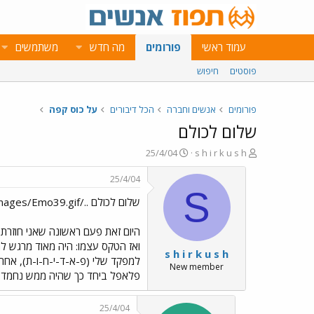
עמוד ראשי
פורומים
מה חדש
משתמשים
פוסטים
חיפוש
פורומים
אנשים וחברה
הכל דיבורים
על כוס קפה
שלום לכולם
פ
פ
25/4/04
s h i r k u s h
ו
ו
ת
ר
25/4/04
ח
ס
S
שלום לכולם ../images/Emo39.gif
ה
ם
נ
ב
ו
ת
היום זאת פעם ראשונה שאני חוזרת ה
ש
א
ואז הטקס עצמו: היה מאוד מרגש לה
s h i r k u s h
א
ר
למפקד שלי (פ-א-ד-י-ח-ו-ת), אחרי 
י
New member
פלאפל ביחד כך שהיה ממש נחמד לה
ך
25/4/04