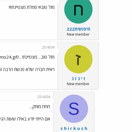
ח
מזל טוב!!! סמלת מצטיינת!!!
חיפושית222
New member
25/4/04
ז
מזל טוב... מצטיינת! ../images/Emo24.gif
ראית חברה שלא פגשת הרבה זמ
ז י ג ז ג
New member
25/4/04
S
חחח מותק...
אם הייתי יודע באילו שעות הגעתי בחודש ה
s h i r k u s h