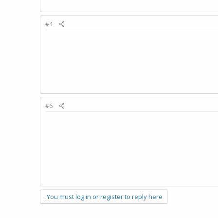
#4
#6
You must log in or register to reply here.