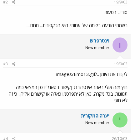
#2
19/9/03
סורי... בטעות
רשמתי הודעה בשמה של אחותי. היא הג'קסונית... חחח....
וינטרפרש
ו
New member
#3
19/9/03
לקנות את היומן ../images/Emo13.gif
חוץ מזה אולי באתר אינטרזבנג [קישור בטאגליינס] תמצאי כמה
תמונות. בכל מקרה, כאן לא יתפרסמו כאלה או קישורים אליהן, כי זה
לא חוקי
יערה המקורית
י
New member
#4
26/10/03