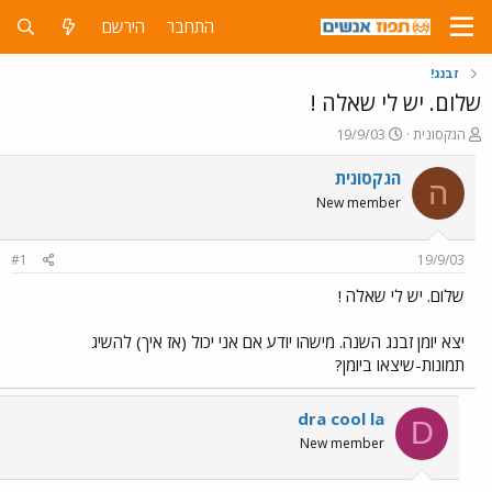
התחבר
הירשם
זבנג!
שלום. יש לי שאלה !
פ
פ
הגקסונית
19/9/03
ו
ו
ת
ר
הגקסונית
ה
ח
ס
New member
ה
ם
נ
ב
ו
ת
#1
19/9/03
ש
א
א
ר
שלום. יש לי שאלה !
י
ך
יצא יומן זבנג השנה. מישהו יודע אם אני יכול (אז איך) להשיג
תמונות-שיצאו ביומן?
dra cool la
D
New member