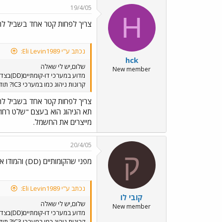
19/4/05
H
צריך לפחות קטר אחד בשביל לה
נכתב ע"י Eli Levin1989:
hck
שלום,יש לי שאלה
New member
מדוע ב
קרונות ניהוג כמו במערכי IC3? תודה לעונים
צריך לפחות קטר אחד בשביל לה
מייצרים את החשמל.
20/4/05
ק
מפני שהקומותיים (DD) והמודו אין להם
נכתב ע"י Eli Levin1989:
קובי לו
שלום,יש לי שאלה
New member
מדוע ב
קרונות ניהוג כמו במערכי IC3? תודה לעונים