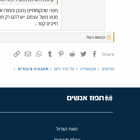
מפני שהקומותיים (DD) והמודו אין להם
חייבים קטר...
הנושא נעול.
פייסבוק
Twitter
Reddit
Pinterest
Tumblr
WhatsApp
דואר אלקטרונ
הוסף קי
Share:
פורומים
אקטואליה
על סדר היום
תחבורה ציבורית
האח הגדול
עגלת תינוקות