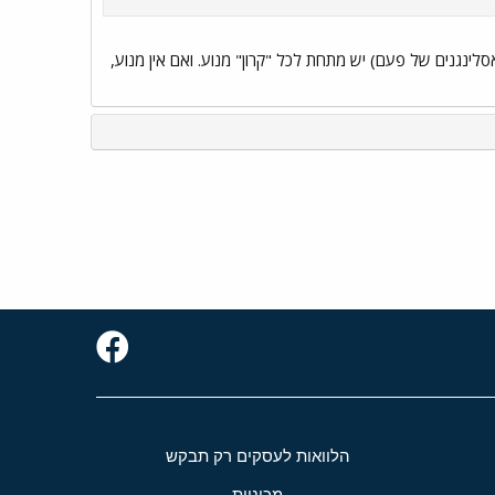
מם. יש להם רק תא גנרטורים לחשמל של הקרונות ולמיזוג. לעומת זאת, קרונוע (כדוגמאת IC3 או אסלינגנים של פעם) יש מתחת לכל "קרון" מנוע. ואם אין מנוע,
הלוואות לעסקים רק תבקש
מכוניות