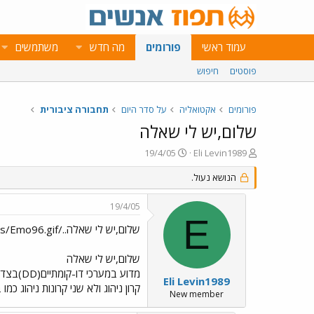
עמוד ראשי
פורומים
מה חדש
משתמשים
פוסטים
חיפוש
פורומים
אקטואליה
על סדר היום
תחבורה ציבורית
שלום,יש לי שאלה
פ
פ
19/4/05
Eli Levin1989
ו
ו
ת
הנושא נעול.
ר
ח
ס
ה
ם
19/4/05
נ
ב
E
ו
ת
שלום,יש לי שאלה../images/Emo96.gif
ש
א
א
ר
שלום,יש לי שאלה
י
מדוע ב
ך
Eli Levin1989
קרון ניהוג ולא שני קרונות ניהוג כמו במערכי IC3? 
New member