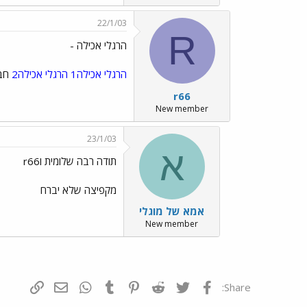
22/1/03
R
הרגלי אכילה -
הרגלי אכילה1
הרגלי אכילה2
חבל
r66
New member
23/1/03
א
תודה רבה שלומית וr66
מקפיצה שלא יברח
אמא של מוגלי
New member
פייסבוק
Twitter
Reddit
Pinterest
Tumblr
WhatsApp
דואר אלקטרונ
הוסף קי
Share: