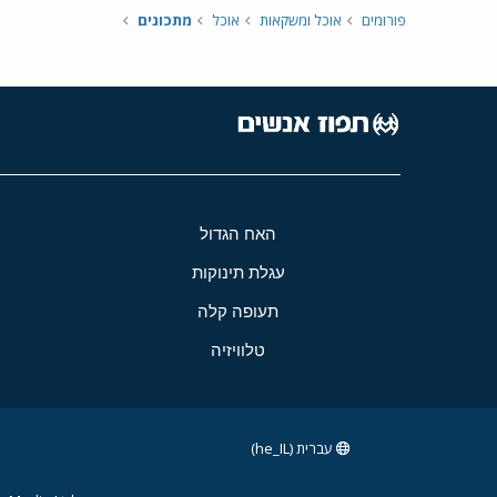
פורומים
אוכל ומשקאות
אוכל
מתכונים
האח הגדול
עגלת תינוקות
תעופה קלה
טלוויזיה
עברית (he_IL)