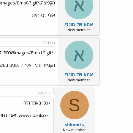
א
מקפיצה../images/Emo87.gif
אולי בכל זאת
אמא של מוגלי
New member
22/1/03
א
../images/Emo12.gifשכחתי לרשום את הנושא
הקניית הרגלי אכילה נכונים במשפ
אמא של מוגלי
New member
22/1/03
S
>נסי באתר הזה
www.ubank.co.il מאגר גדול של עבודות אקדמיות, לא בדקתי אם יש בנושא שאת מחפשת.
shlomits
New member