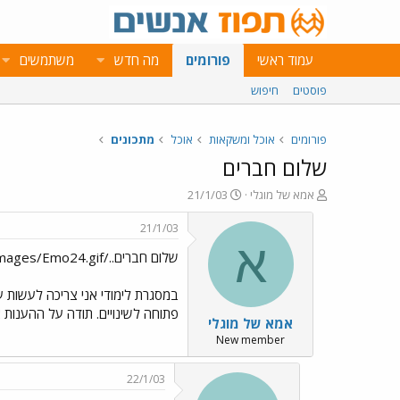
עמוד ראשי
פורומים
מה חדש
משתמשים
פוסטים
חיפוש
פורומים
אוכל ומשקאות
אוכל
מתכונים
שלום חברים
פ
פ
אמא של מוגלי
21/1/03
ו
ו
ת
ר
21/1/03
ח
ס
א
שלום חברים../images/Emo24.gif
ה
ם
נ
ב
ו
ת
במסגרת לימודי אני צריכה לעשות עב
ש
א
פתוחה לשינויים. תודה על ההענות 
אמא של מוגלי
א
ר
י
New member
ך
22/1/03