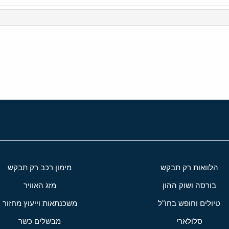
י
שור
הלוואות רק תבקש
מימון רכב רק תבקש
בורסה ושוק ההון
מזג האוויר
טיולים וחופש בחו"ל
משכנתאות וייעוץ מחזור
סלולארי
מבשלים כשר