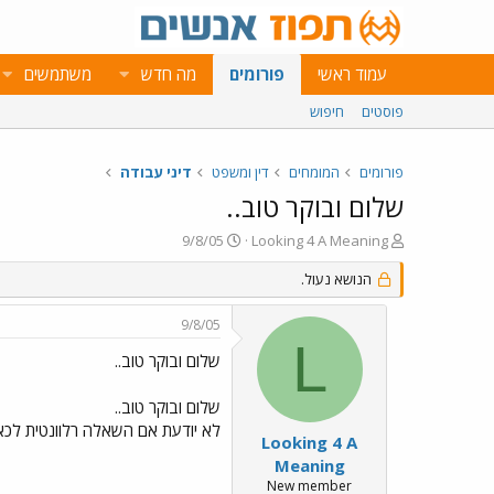
עמוד ראשי
פורומים
מה חדש
משתמשים
פוסטים
חיפוש
פורומים
המומחים
דין ומשפט
דיני עבודה
שלום ובוקר טוב..
פ
פ
9/8/05
Looking 4 A Meaning
ו
ו
ת
הנושא נעול.
ר
ח
ס
ה
ם
9/8/05
נ
ב
L
ו
ת
שלום ובוקר טוב..
ש
א
א
ר
שלום ובוקר טוב..
י
לא יודעת אם השאלה רלוונטית לכאן 
ך
Looking 4 A
Meaning
New member