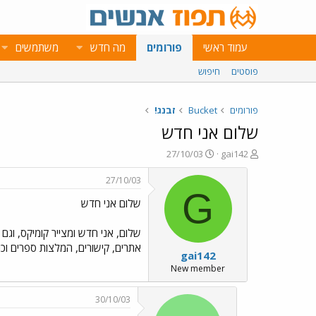
עמוד ראשי
פורומים
מה חדש
משתמשים
פוסטים
חיפוש
פורומים
Bucket
זבנג!
שלום אני חדש
פ
פ
27/10/03
gai142
ו
ו
ת
ר
27/10/03
ח
ס
G
שלום אני חדש
ה
ם
נ
ב
ו
ת
שלום, אני חדש ומצייר קומיקס, וגם 
ש
א
אתרים, קישורים, המלצות ספרים וכו'
gai142
א
ר
י
New member
ך
30/10/03