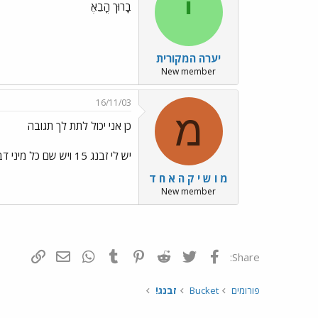
י
בָרוּך הֳבֵאֶ
יערה המקורית
New member
16/11/03
מ
כן אני יכול לתת לך תגובה
יש לי זבנג 15 ויש שם כל מיני דברים יש אתרים שקונים ספרים אני אתן לך 1 תכנס לגוכל 2 תחפש שם את הספרים
מ ו ש י ק ה א ח ד
New member
פייסבוק
Twitter
Reddit
Pinterest
Tumblr
WhatsApp
דואר אלקטרונ
הוסף קי
Share:
פורומים
Bucket
זבנג!