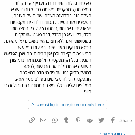
לא פתוח,כלומר זוית רחבה. ועדיין לא נתקלתי
במצלמה,קומפקטית ופשוטה ככל שתהיה שלא
תצלם טוב בחדר-זה הצלם: שמים על חצובה,
מפעילים את הטיימר, מכוונים ולוחצים. מקסימום
ייצאו עיניים אדומות,ה'מחלה' של כל המצלמות
הללו,בלי יוצא מן הכלל,דבר פעוט שמתקנים
בפוטושופ. ואם ללא חצובה:אז נשענים על משענת
הכסא,מחזיקים מאוד יציב. בצילום בפלאש
החשיפה די קצרה ולכן אין מריחות. מה שכן,הפלאש
הפנימי בכל הקומפקטיות חלש,כמו אור נר,לצורך
השוואה,אז מגדילים את הרגישות,ל400
למשל,בדיוק כמו שבצילומי חדר במצלמה
קומפקטית רגילה מצלמים בפילם 400 אסא.
ממליצים עליה בגלל מיצב התמונה,בזום גדול זה די
חיוני.
You must log in or register to reply here.
פייסבוק
Twitter
Reddit
Pinterest
Tumblr
WhatsApp
דואר אלקטרוני
הוסף קישור
Share:
צילום של פיקטור