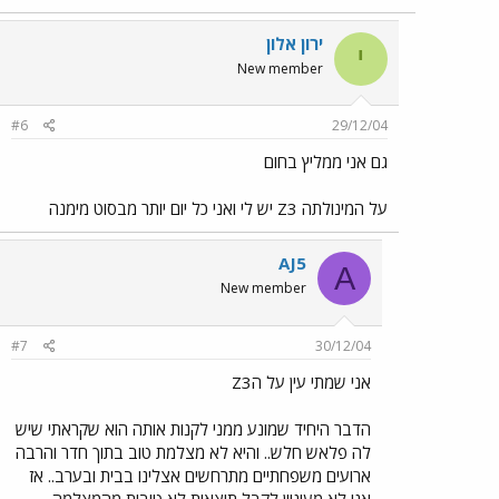
ירון אלון
י
New member
#6
29/12/04
גם אני ממליץ בחום
על המינולתה Z3 יש לי ואני כל יום יותר מבסוט מימנה
AJ5
A
New member
#7
30/12/04
אני שמתי עין על הZ3
הדבר היחיד שמונע ממני לקנות אותה הוא שקראתי שיש
לה פלאש חלש.. והיא לא מצלמת טוב בתוך חדר והרבה
ארועים משפחתיים מתרחשים אצלינו בבית ובערב.. אז
אני לא מעוניין לקבל תוצאות לא טובות מהמצלמה