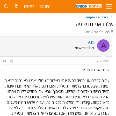
התחבר
הירשם
צילום של פיקטור
שלום אני חדש פה
פ
פ
26/12/04
AJ5
ו
ו
ת
ר
AJ5
A
ח
ס
New member
ה
ם
נ
ב
ו
ת
#1
26/12/04
ש
א
א
ר
שלום אני חדש פה
י
ך
שלום לכולם אני תמיד התעניינתי בצילום דיגיטלי.. אני נורא נהנה לראות
תמונות שצולמו במצלמות דיגיטליות ועובדו וגם כאלה שלא עברו עיבוד.
תמיד רציתי מצלמה דיגיטלית.. וסופסוף אבא שלי החליט לקנות אחת!!
הבעיה ששנינו לא מבינים בעדשות שיש למצלמות ודברים כאלה ומה
כדאי לקנות.. קיבלנו רק המלצות כלליות כמו: עדיף שהיא תהיה מעל 5
מגה פיקסל או שעדיף שיהיה לה זום אופטי מעלה X5 וכו'.. וזה לא עוזר
לנו הרבה.. אז אני ממש אודה אם תמליצו לי על מצלמות דיגיטליות..