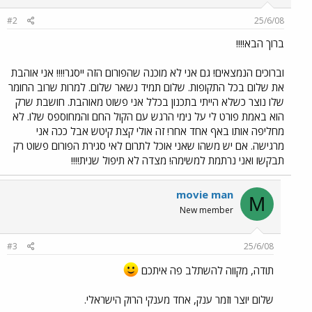
#2
25/6/08
ברוך הבא!!!!
וברוכים הנמצאים! גם אני לא מוכנה שהפורום הזה ייסגר!!!! אני אוהבת
את שלום בכל התקופות. שלום תמיד נשאר שלום. למרות שרוב החומר
שלו נוצר כשלא הייתי בתכנון בכלל אני פשוט מאוהבת. חושבת שרק
הוא באמת פורט לי על נימי הרגש עם הקול החם והמחוספס שלו. לא
מחליפה אותו באף אחד אחר! זה אולי קצת קיטש אבל ככה אני
מרגישה. אם יש משהו שאני אוכל לתרום לאי סגירת הפורום פשוט רק
תבקשו ואני נרתמת למשימה! מצדה לא תיפול שנית!!!!
movie man
M
New member
#3
25/6/08
תודה, מקווה להשתלב פה איתכם
שלום יוצר וזמר ענק, אחד מענקי הרוק הישראלי.