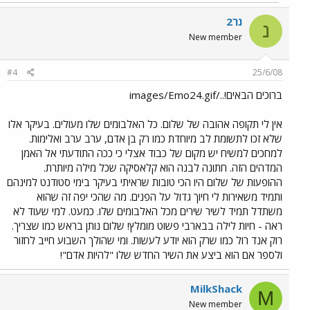
נר2
נ
New member
#4
25/6/08
ברוכים הבאים!../images/Emo24.gif
אין לי תקופה אהובה של שלום. כל האלבומים שלו מעולים. בעיקר אלו
שלא זכו לתשומת לב מיוחדת כמו רק בן אדם, ערב ערב ואלימות.
למחכים למשיח יש מקום של כבוד אצלי כי ככה התודעתי אל האמן
המדהים הזה. חתונה לבנה הוא קלאסיקה שכל מילה מיותרת.
ההופעות של שלום היו הכי טובות שראיתי בעיקר בימי סטודנט למינהם
ותמיד משאירות לי חיוך גדול על הפנים. מה שהכי יפה זה שהוא
משתדל תמיד לשיר שירים מכל האלבומים שלו. כמעט. למי שעוד לא
ראה - חיות לילה בבארבי פשוט מומלץ! שלום נותן בראש כמו שצריך.
רוק אנד רול כמו שרק הוא יודע לעשות. ומי שהולך השבוע חייב לחזור
ולספר אם הוא ביצע את השיר החדש שלו "להיות אדם"!
MilkShack
M
New member