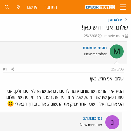
התחבר
הירשם
שלום חנוך
שלום, אני חדש כאן!
פ
פ
25/6/08
movie man
ו
ו
ת
ר
movie man
M
ח
ס
New member
ה
ם
נ
ב
ו
ת
#1
25/6/08
ש
א
א
ר
שלום, אני חדש כאן!
י
ך
הגיע אלי הודעה שהפורום עומד להסגר, נדאג שהוא לא יסגר ולכן, אני
פותח כאן שירשור חדש, שכל אחד יגיד את דעתו, איזו תקופה של שלום
הכי אהובה עליו, שכל אחד ינמק את התשובה. אה... וברוך הבא לי
נסיכונת21
נ
New member