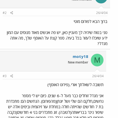
#2
26/4/04
ברוך הבא לפורום מוטי
טני בטוח שיהיה לך מעניין כאן, יש פה אנשים מאוד מנוסים עם המון
ידע שיוכלו לעזור בכל בעיה. ספר קצת על האוסף שלך, מה אתה
מגדל?
moty18
M
New member
#3
26/4/04
תשובה לשאלתך אורי..(פירוט האוסף)
אני מגדל זוחלים כבר מעל ל-6 שנים. כיום יש לי מספר
נחשים,חלקם הם שלי ושל יונתן(מהפורום). הנחשים הם: מתכדרת
בת 7 חודשים שהייתה חולה במחלת עור זיהומית ובימים אלה יש
שיפור ניכר בבריאותה(לטובה). זוג מתכדרים בני 4 חודשים(נקבה
סטרייפ לא מלא וזכר מופע "בלק בק"-סטרייפ שחור). זוג אריזונה