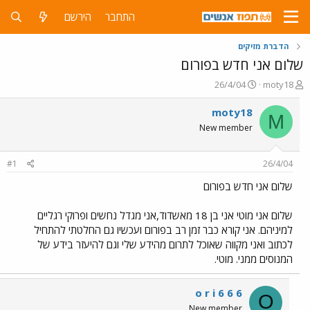
התחבר
הירשם
הדברת מזיקים
שלום אני חדש בפורום
פ
פ
26/4/04
moty18
ו
ו
ת
ר
moty18
M
ח
ס
New member
ה
ם
נ
ב
ו
ת
#1
26/4/04
ש
א
א
ר
שלום אני חדש בפורום
י
ך
שלום אני מוטי אני בן 18 מאשדוד,אני מגדל נחשים ופרוקי רגליים
למיניהם. אני קורא כבר זמן רב בפורום ועכשיו גם החלטתי להתחיל
לכתוב ואני מקווה שאוכל לתרום מהידע שלי וגם להיעזר בידע של
המנוסים ממני. מוטי.
o r i 6 6 6
O
New member