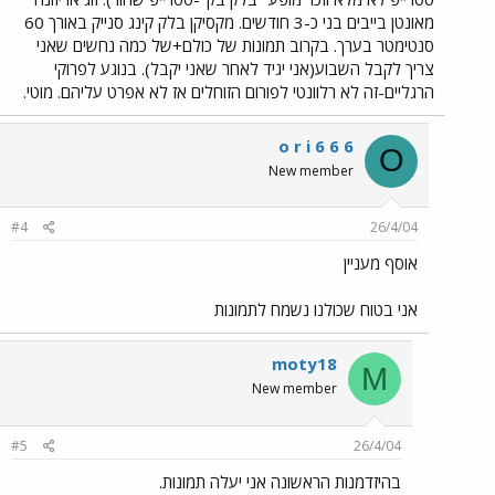
מאונטן בייבים בני כ-3 חודשים. מקסיקן בלק קינג סנייק באורך 60
סנטימטר בערך. בקרוב תמונות של כולם+של כמה נחשים שאני
צריך לקבל השבוע(אני יגיד לאחר שאני יקבל). בנוגע לפרוקי
הרגליים-זה לא רלוונטי לפורום הזוחלים אז לא אפרט עליהם. מוטי.
o r i 6 6 6
O
New member
#4
26/4/04
אוסף מעניין
אני בטוח שכולנו נשמח לתמונות
moty18
M
New member
#5
26/4/04
בהיזדמנות הראשונה אני יעלה תמונות.