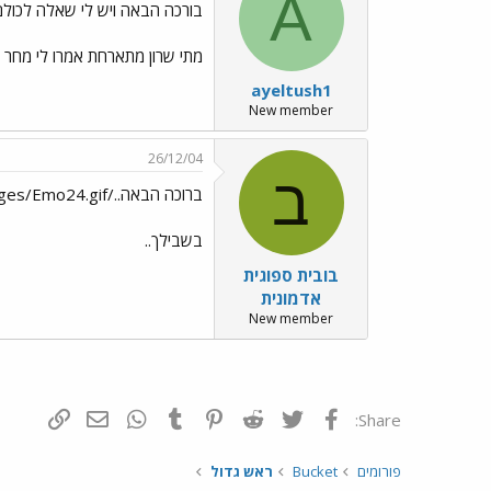
A
בורכה הבאה ויש לי שאלה לכולם
מתי שרון מתארחת אמרו לי מחר מ
ayeltush1
New member
26/12/04
ב
ברוכה הבאה../images/Emo24.gifואין לי אודישנים
בשבילך..
בובית ספוגית
אדמונית
New member
פייסבוק
Twitter
Reddit
Pinterest
Tumblr
WhatsApp
דואר אלקטרונ
הוסף קי
Share:
פורומים
Bucket
ראש גדול