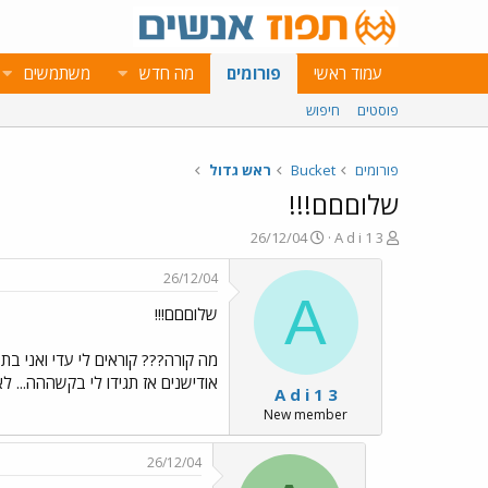
עמוד ראשי
פורומים
מה חדש
משתמשים
פוסטים
חיפוש
פורומים
Bucket
ראש גדול
שלוםםם!!!
פ
פ
26/12/04
A d i 1 3
ו
ו
ת
ר
26/12/04
ח
ס
A
שלוםםם!!!
ה
ם
נ
ב
ו
ת
ש
א
אודישנים אז תגידו לי בקשההה... לאב י
A d i 1 3
א
ר
י
New member
ך
26/12/04