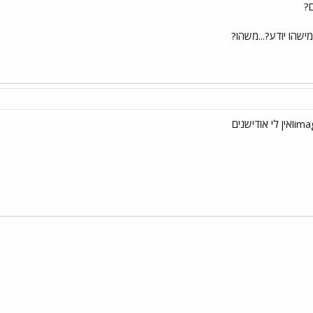
?
ישהו יודע?...משהו?
י
שור