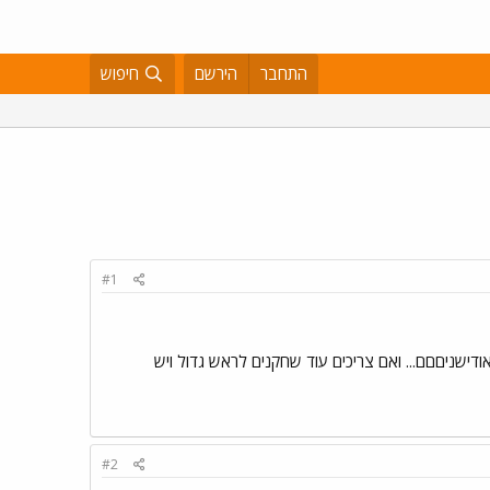
התחבר
הירשם
חיפוש
#1
... אני מחפשת אודישניםםם... ואם צריכים עוד שחקנים לראש גדול ויש
#2