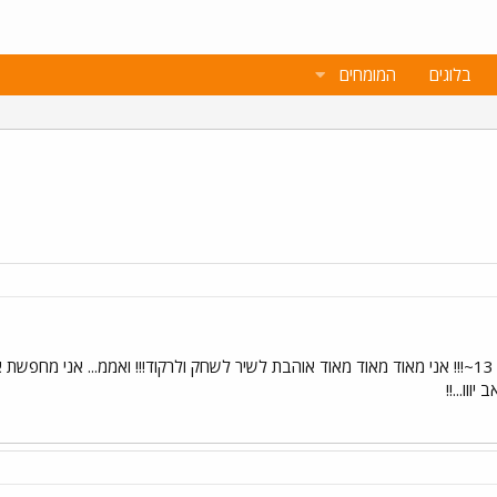
בלוגים
המומחים
מה קורה??? קוראים לי עדי ואני בת 13~!!! אני מאוד מאוד מאוד אוהבת לשיר לשחק ולרקוד!!! ואממ
ווו...!!