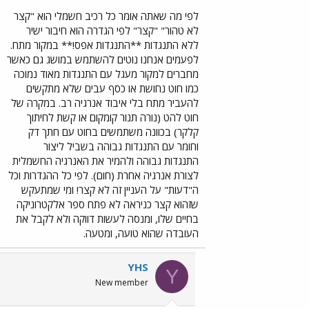
לפי מה שאתה אומר כל רכיב חשמלי הוא "קצר
לא טהור" "קצר" לפי הגדרה הוא חיבור ישיר
ללא התנגדות **התנגדות אפס!** במקור מתח.
לפעמים אנחנו נוטים להשתמש במושג גם כאשר
מחברים למקור מעגל עם התנגדות מאוד נמוכה
כמו חוט נחושת או כסף עבים שלא מתקשים
להעביר מתח בלי איבוד אנרגיה רב. במקרה של
חוט להט (נורה תנור קומקום או קשת לחיתוך
קלקר) בכוונה משתמשים בחוט עם חתך דק
וחומר עם התנגדות גבוהה בשביל ליצור
התנגדות גבוהה ולהמיר את האנרגיה החשמלית
לצורת אנרגיה אחרת (חום). לפי כל ההגדרות וכל
ה"דעות" על העניין זה לא קצר! ומי שמתעקש
שזהוא קצר כניראה לא פתח ספר אלקטרוניקה
בחיים שלו, ומנסה לעשות דווקה ולא לקבל את
העובדה שהוא טועה, ומטעה.
YHS
Y
New member