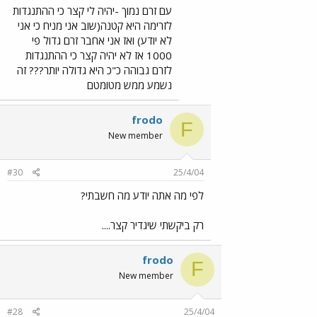
עם זרם נמוך -יהיה לי קצר כי ההתנגדות
לזרימה היא קטנה(שוב אני מניח כי אני
לא יודע) ואז אני אחבר זרם גדול פי
1000 אז לא יהיה קצר כי ההתנגדות
לזרם גבוהה כ"כ היא גדולה יותר??? זה
נשמע ממש מטומטם
frodo
F
New member
#30
25/4/04
לפי מה אתה יודע מה חשבתי?
רק ביקשתי שיגדיר קצר....
frodo
F
New member
#28
25/4/04