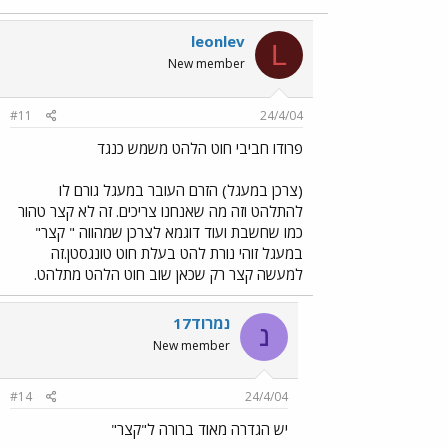
leonlev
L
New member
#11
24/4/04
פרודו חביבי חוט הלהט משמש כנגד
(צרכן במעגל) הזרם העובר במעגל גורם לו
להתלהט וזה מה שאנחנו צריכים. זה לא קצר טהור
כמו שחשבת ועוד דוגמא לצרכן שמהווה " קצר"
במעגל זוהי נורת להט בעלת חוט טונגסטן.זה
למעשה קצר רק שכאן שוב חוט הלהט מתלהט.
נמרוד17
נ
New member
#14
24/4/04
יש הגדרה מאוד ברורה ל"קצר"