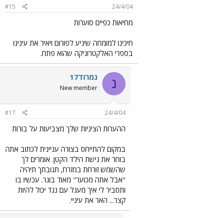
#15
24/4/04
מחיאות כפיים סוערות
חיכינו למומחה שיגיע לפורום ויאיר את עינינו
בספרי האלקטרוניקה שהוא פתח.
נמרוד17
נ
New member
#17
24/4/04
ההערות הציניות שלך מצביעות על בורות
במקום להתייחס בצורה עניינית לכתוב אתה
בוחר את גישת הילד הקטן. אומרים לך
שהשמש זורחת במזרח, תגובתך תיהיה
"אבל אתה מכוער" מאוד בוגר. עכשיו בו
ותסביר לי איך מעגל עם נגד יכול להיות
קצר... האר את עיניי.