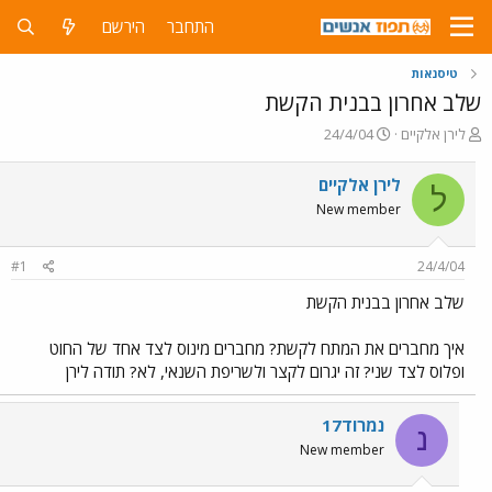
התחבר
הירשם
טיסנאות
שלב אחרון בבנית הקשת
פ
פ
לירן אלקיים
24/4/04
ו
ו
ת
ר
לירן אלקיים
ל
ח
ס
New member
ה
ם
נ
ב
ו
ת
#1
24/4/04
ש
א
א
ר
שלב אחרון בבנית הקשת
י
ך
איך מחברים את המתח לקשת? מחברים מינוס לצד אחד של החוט
ופלוס לצד שני? זה יגרום לקצר ולשריפת השנאי, לא? תודה לירן
נמרוד17
נ
New member