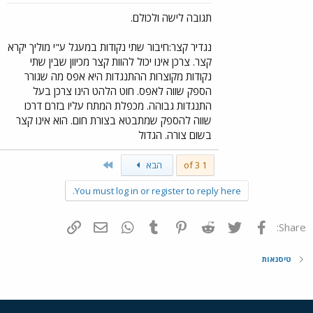
תגובה לישה ולכולם.
נגדיר קצר:חיבור שתי נקודות במעגל ע"י מוליך יקרא
קצר. צרכן אינו יכול להוות קצר מכיוון שבין שתי
נקודות מקוצרות ההתנגדות היא אפס מה שגורר
הספק שווה לאפס. חוט הלהט הינו צרכן בעל
התנגדות גבוהה. מכפלת המתח עליו בזרם דרכו
שווה להספק שמתבטא בצורת חום. הוא אינו קצר
בשום צורה. הגדול
Last
1 of 3
הבא
You must log in or register to reply here.
פייסבוק
Twitter
Reddit
Pinterest
Tumblr
WhatsApp
דואר אלקטרוני
הוסף קישור
Share:
טיסנאות