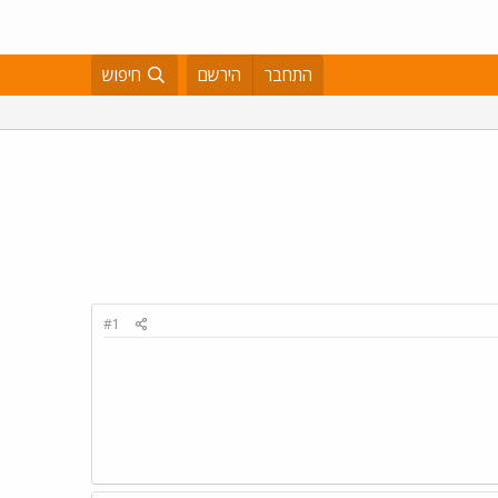
התחבר
הירשם
חיפוש
#1