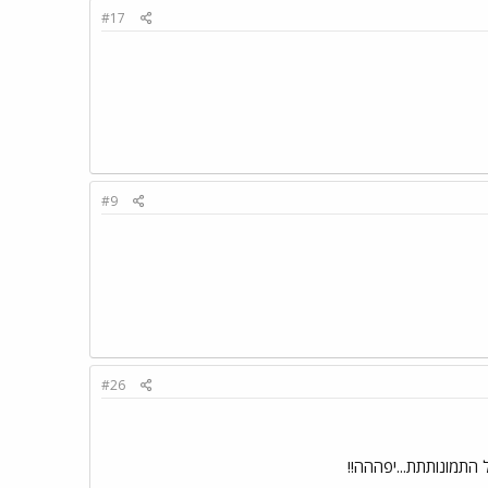
#17
#9
#26
 התמונותתת...יפההה!!