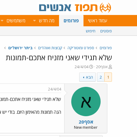
עמוד ראשי
פורומים
מה חדש
משתמשים
פוסטים
חיפוש
פורומים
ספורט ומוטוריקה
קבוצות ואוהדים
ביתר ירושלים
שלא תגידי שאני מזניח אתכם-תמונות
פ
פ
אסף20
24/4/04
ו
ו
1
2
הבא
ת
ר
ח
ס
ה
ם
24/4/04
נ
ב
א
שלא תגידי שאני מזניח אתכם-תמונו
ו
ת
ש
א
א
ר
הנה תמונות מהאימון היום. בודי יש א
י
אסף20
ך
New member