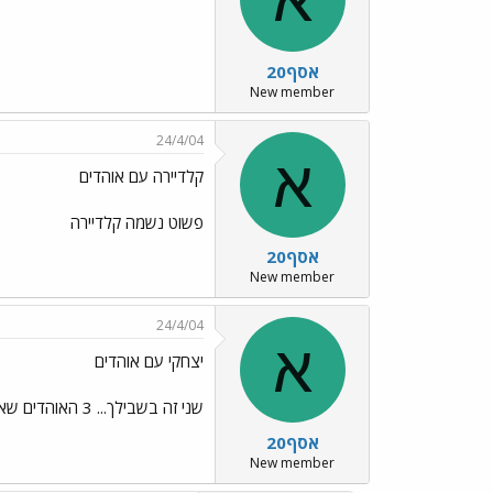
אסף20
New member
24/4/04
א
קלדיירה עם אוהדים
פשוט נשמה קלדיירה
אסף20
New member
24/4/04
א
יצחקי עם אוהדים
שני זה בשבילך... 3 האוהדים שאני הכי אוהב- יושבים על הברזלים במזרחי למטה- הלב של היציע הם
אסף20
New member