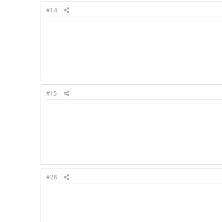
#14
#15
#28