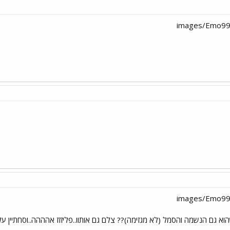
הוא גם הנשמה והסמל (לא מגזימה)?? צלם גם אותוו..פליזזז אהההה..וסחתיין על