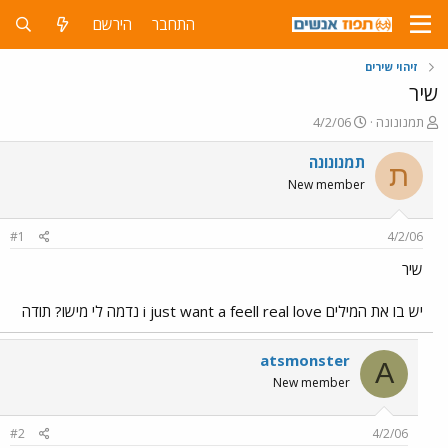
התחבר
הירשם
זיהוי שירים
שיר
פ
פ
תמנונונה
4/2/06
ו
ו
ת
ר
תמנונונה
ת
ח
ס
New member
ה
ם
נ
ב
ו
ת
#1
4/2/06
ש
א
א
ר
שיר
י
ך
יש בו את המילים i just want a feell real love נדמה לי מישו? תודה
atsmonster
A
New member
#2
4/2/06