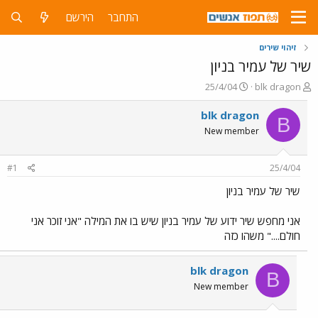
התחבר
הירשם
זיהוי שירים
שיר של עמיר בניון
פ
פ
25/4/04
blk dragon
ו
ו
ת
ר
blk dragon
B
ח
ס
New member
ה
ם
נ
ב
ו
ת
#1
25/4/04
ש
א
א
ר
שיר של עמיר בניון
י
ך
אני מחפש שיר ידוע של עמיר בניון שיש בו את המילה "אני זוכר אני
חולם...." משהו כזה
blk dragon
B
New member