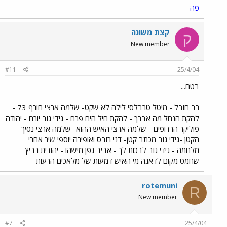
פה
קצת משונה
ק
New member
#11
25/4/04
בטח...
רב חובל - מיטל טרבלסי לילה לא שקט- שלמה ארצי חורף 73 -
להקת הנחל מה אברך - להקת חיל הים פרח - גידי גוב יורם - יהודה
פוליקר הרדופים - שלמה ארצי האיש ההוא- שלמה ארצי נסיך
הקטן -גידי גוב מכתב קטן- דני רובס ואופירה יוספי שיר אחרי
מלחמה - גידי גוב לבכות לך - אביב גפן מישהו - יהודית רביץ
שחמט מקום לדאגה מי האיש דמעות של מלאכים הרעות
rotemuni
R
New member
#7
25/4/04