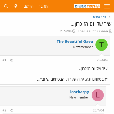
התחבר
הירשם
זיהוי שירים
שיר של יום הזיכרון...
פ
פ
25/4/04
The Beautiful Gaea
ו
ו
ת
ר
The Beautiful Gaea
T
ח
ס
New member
ה
ם
נ
ב
ו
ת
#1
25/4/04
ש
א
א
ר
שיר של יום הזיכרון...
י
ך
"הבטחתם יונה, עלה של זית, הבטחתם שלום"....
lostharpy
L
New member
#2
25/4/04