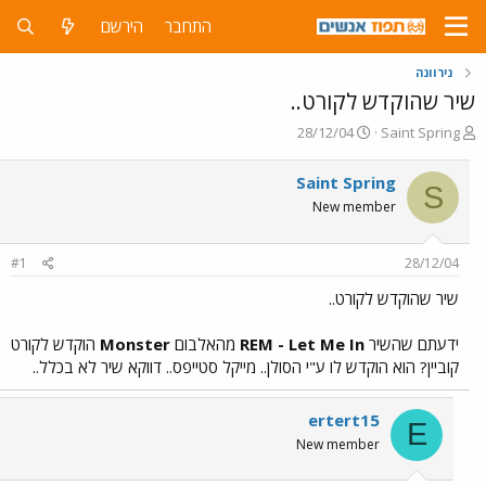
התחבר
הירשם
נירוונה
שיר שהוקדש לקורט..
פ
פ
28/12/04
Saint Spring
ו
ו
ת
ר
Saint Spring
S
ח
ס
New member
ה
ם
נ
ב
ו
ת
#1
28/12/04
ש
א
א
ר
שיר שהוקדש לקורט..
י
ך
ידעתם שהשיר
REM - Let Me In
מהאלבום
Monster
הוקדש לקורט
קוביין? הוא הוקדש לו ע"י הסולן.. מייקל סטייפס.. דווקא שיר לא בכלל..
ertert15
E
New member