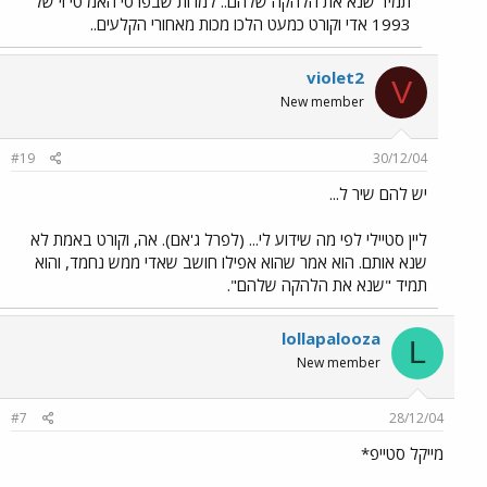
תמיד שנא את הלהקה שלהם.. למרות שבפרסי האמ טי וי של
1993 אדי וקורט כמעט הלכו מכות מאחורי הקלעים..
violet2
V
New member
#19
30/12/04
יש להם שיר ל...
ליין סטיילי לפי מה שידוע לי... (לפרל ג'אם). אה, וקורט באמת לא
שנא אותם. הוא אמר שהוא אפילו חושב שאדי ממש נחמד, והוא
תמיד "שנא את הלהקה שלהם".
lollapalooza
L
New member
#7
28/12/04
מייקל סטייפ*