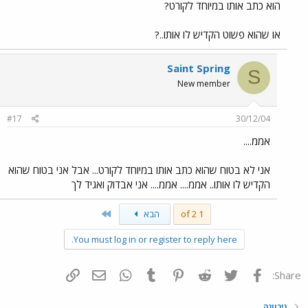
הוא כתב אותו במיוחד לקורט?
או שהוא פשוט הקדיש לו אותו..?
Saint Spring
S
New member
#17
30/12/04
אממ....
אני לא בטוח שהוא כתב אותו במיוחד לקורט... אבל אני בטוח שהוא
הקדיש לו אותו.. אממ.... אממ.... אני אבדוק ואגיד לך
Last
1 of 2
הבא
You must log in or register to reply here.
פייסבוק
Twitter
Reddit
Pinterest
Tumblr
WhatsApp
דואר אלקטרוני
הוסף קישור
Share:
נירוונה