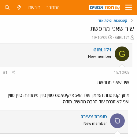
התחבר
הירשם
קטנטנות ופינת אור
שיר שאני מחפשת
פ
פ
19/10/09
GIRL171
ו
ו
ת
ר
GIRL171
G
ח
ס
New member
ה
ם
נ
ב
ו
ת
#1
19/10/09
ש
א
א
ר
שיר שאני מחפשת
י
ך
מתוך קטנטנות הפזמון שלו הוא: צי'קיטאטס טווין טויין פימפוז'ה טווין טווין
ואני לא זוכרת עוד הרבה מהשיר. תודה
.
סופרת צעירה
ס
New member