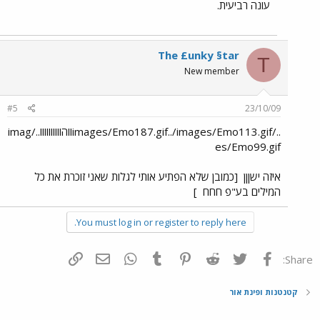
עונה רביעית.
The £unky §tar
T
New member
#5
23/10/09
../images/Emo187.gif../images/Emo113.gifווהוווווווווו../imag
es/Emo99.gif
איזה ישןןן
[כמובן שלא הפתיע אותי לגלות שאני זוכרת את כל
המילים בע"פ חחח
]
You must log in or register to reply here.
פייסבוק
Twitter
Reddit
Pinterest
Tumblr
WhatsApp
דואר אלקטרוני
הוסף קישור
Share:
קטנטנות ופינת אור