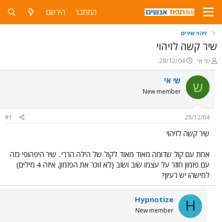
התחבר
הירשם
זיהוי שירים
שיר קשה לזיהוי
פ
פ
שי אי
28/12/04
ו
ו
ת
ר
שי אי
ש
ח
ס
New member
ה
ם
נ
ב
ו
ת
#1
28/12/04
ש
א
א
ר
שיר קשה לזיהוי
י
ך
אחת עם קול שדומה מאוד מאוד לקול של הילה הררי.. שיר היפהופי כזה
עם פזמון חוזר על עצמו שוב ושוב (לא זוכר את הפזמון, איזה 4 מילים)
למישהו יש רעיון?
Hypnotize
H
New member