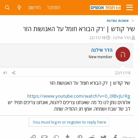
התחבר
הירשם
אמהות ומרזות
שיר קודש | 'רק הבורא חומל על האנושות הזו'
פ
פ
הדר אילנה
22/11/18
ו
ו
ת
ר
הדר אילנה
ה
ח
ס
New member
ה
ם
נ
ב
ו
ת
#1
22/11/18
ש
א
א
ר
שיר קודש | 'רק הבורא חומל על האנושות הזו'
י
ך
https://www.youtube.com/watch?v=0_0lBvJLrRg
אלוהים נותן לנו כל מה שאנחנו צריכים ליהנות, ואנחנו צריכים תמיד יש
לב של שבח ושמחה. אמן! חג ההודיה שמח.
You must log in or register to reply here.
פייסבוק
Twitter
Reddit
Pinterest
Tumblr
WhatsApp
דואר אלקטרוני
הוסף קישור
Share: