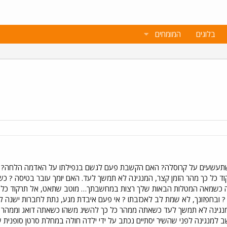
בלוגים
המומחים
משתעשעים על קרוסלה? האם הקשבת פעם לגשם בנפילתו על האדמה הלחה? 
 כל כך מהר הזמן קצר, המנגינה לא תמשך לעד. האם יומך עובר בטיסה ? כש
ה כשמאה המטלות הבאות שלך רצות במחשבתך… מוטב שתאט, אל תרקוד כל כ
? ובחפזונך, לא שמת לב לאכזבתו ? אי פעם איבדת מגע, נתת לחברות ישנה ל
מנגינה לא תמשך לעד כשאתה ממהר כל כך להשיג משהו כשאתה דואג וממהר במ
שב למנגינה לפני שהשיר יסתיים נכתב על ידי ילדה חולה במחלת סרטן סופני