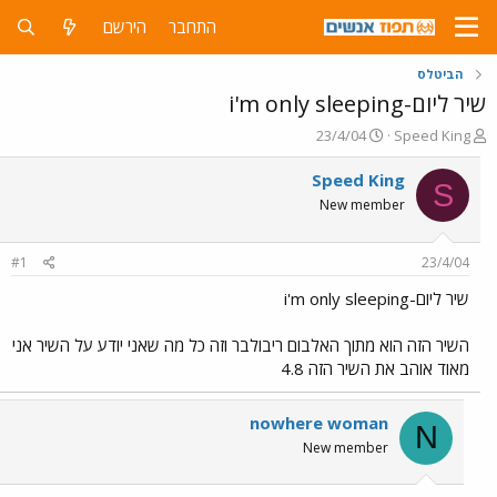
התחבר
הירשם
הביטלס
שיר ליום-i'm only sleeping
פ
פ
23/4/04
Speed King
ו
ו
ת
ר
Speed King
S
ח
ס
New member
ה
ם
נ
ב
ו
ת
#1
23/4/04
ש
א
א
ר
שיר ליום-i'm only sleeping
י
ך
השיר הזה הוא מתוך האלבום ריבולבר וזה כל מה שאני יודע על השיר אני
מאוד אוהב את השיר הזה 4.8
nowhere woman
N
New member