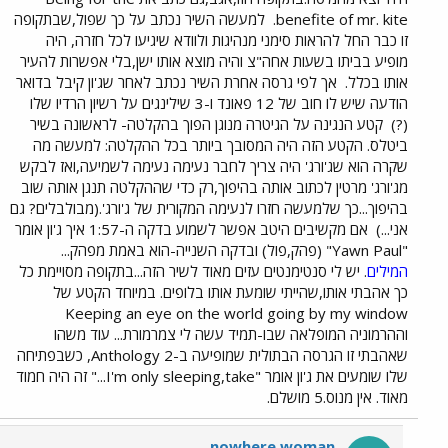
benefite of mr. kite.
למעשה השיר נכתב על כך שפול,שבתקופה
זו כבר החל להראות סימני מנהיגות ולוודא שיגיעו לכל חזרה, היה
מופיע בביתו בשעות אחה"צ והיה מוצא אותו ישן,בלי אפשרות להעיר
אותו בכלל.
אך לפי גרסה אחרת השיר נכתב לאחר שג'ון קיבל בדואר
הודעה שיש לו חוב של 12 פאונד ו-3 שילינגים על רשיון הרדיו שלו
(?)
קטע הנגינה על הגיטרה מנוגן הפוך בהקלטה- לראשונה בשיר
ביטלס. הקטע הזה היה המסובך ביותר בכל ההקלטה: למעשה מה
שקרה הוא שג'ורג' היה צריך לחבר נעימה נעימה לשמיעה,ואז לבקש
מג'ורג' מרטין לכתוב אותה בהיפוך,רק כדי שההקלטה תנגן אותה שוב
בהיפוך...כך שלמעשה חזרו לנעימה המקורית של ג'ורג'.(מבולבלים? גם
אני...)
אם מקשיבים היטב אפשר לשמוע בדקה ה-1:57 איך ג'ון אומר
"Yawn Paul" (פהק,פול) ובדקה השנייה-הוא באמת מפהק...
המילים
. יש לי סנטימנטים עזים מאוד לשיר הזה...בתקופה מסויימת כל
כך אהבתי אותו,שהייתי שומעת אותו בלופים. במיוחד הקטע של
Keeping an eye on the world going by my window
וההרמוניה המופלאה שבו-תמיד עשה לי צמרמורת... עוד משהו
שאהבתי זו הגרסה הבתולית שמופיעה ב-Anthology 2, כשבפתיחה
שלו שומעים את ג'ון אומר "I'm only sleeping,take..." זה היה חמוד
מאוד. אין מנוס.5 מושלם.
nowhere woman