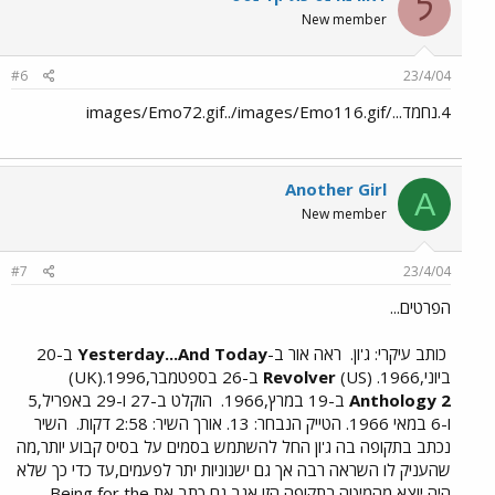
ל
New member
#6
23/4/04
4.נחמד.../images/Emo72.gif../images/Emo116.gif
Another Girl
A
New member
#7
23/4/04
הפרטים...
כותב עיקרי: ג'ון.
ראה אור ב-
Yesterday...And Today
ב-20
ביוני,1966. (US)
Revolver
ב-26 בספטמבר,1996.(UK)
Anthology 2
ב-19 במרץ,1966.
הוקלט ב-27 ו-29 באפריל,5
ו-6 במאי 1966. הטייק הנבחר: 13. אורך השיר: 2:58 דקות.
השיר
נכתב בתקופה בה ג'ון החל להשתמש בסמים על בסיס קבוע יותר,מה
שהעניק לו השראה רבה אך גם ישנוניות יתר לפעמים,עד כדי כך שלא
היה יוצא מהמיטה.בתקופה הזו,אגב,גם כתב את Being for the