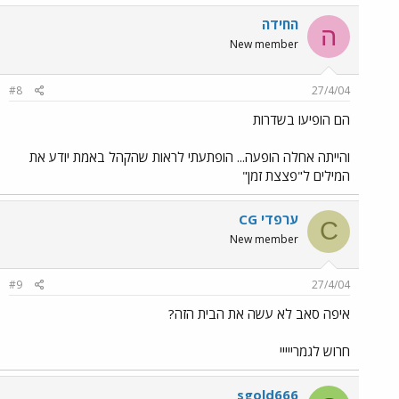
החידה
ה
New member
#8
27/4/04
הם הופיעו בשדרות
והייתה אחלה הופעה... הופתעתי לראות שהקהל באמת יודע את
המילים ל"פצצת זמן"
CG ערפדי
C
New member
#9
27/4/04
איפה סאב לא עשה את הבית הזה?
חרוש לגמרייייי
sgold666