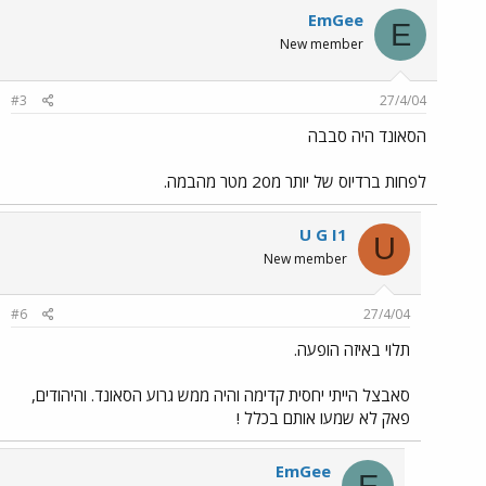
EmGee
E
New member
#3
27/4/04
הסאונד היה סבבה
לפחות ברדיוס של יותר מ20 מטר מהבמה.
U G I1
U
New member
#6
27/4/04
תלוי באיזה הופעה.
סאבצל הייתי יחסית קדימה והיה ממש גרוע הסאונד. והיהודים,
פאק לא שמעו אותם בכלל !
EmGee
E