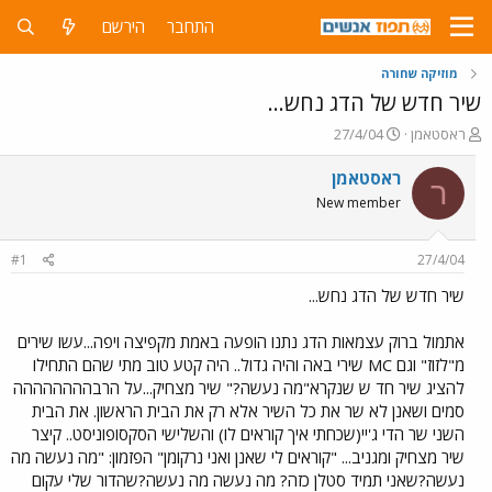
התחבר
הירשם
מוזיקה שחורה
שיר חדש של הדג נחש...
פ
פ
ראסטאמן
27/4/04
ו
ו
ת
ר
ראסטאמן
ר
ח
ס
New member
ה
ם
נ
ב
ו
ת
#1
27/4/04
ש
א
א
ר
שיר חדש של הדג נחש...
י
ך
אתמול ברוק עצמאות הדג נתנו הופעה באמת מקפיצה ויפה...עשו שירים
מ"לזוז" וגם MC שירי באה והיה גדול.. היה קטע טוב מתי שהם התחילו
להציג שיר חד ש שנקרא"מה נעשה?" שיר מצחיק...על הרבהההההההה
סמים ושאנן לא שר את כל השיר אלא רק את הבית הראשון. את הבית
השני שר הדי ג'יי(שכחתי איך קוראים לו) והשלישי הסקסופוניסט.. קיצר
שיר מצחיק ומגניב... "קוראים לי שאנן ואני נרקומן" הפזמון: "מה נעשה מה
נעשה?שאני תמיד סטלן כזה? מה נעשה מה נעשה?שהדור שלי עקום