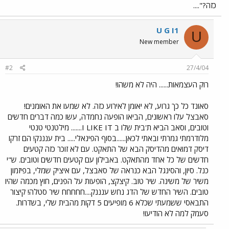
כזה?"....
U G I1
U
New member
#2
27/4/04
רוק העצמאות...... היה לא משהו!
סאונד כל כך גרוע, לא יאומן לאירוע כזה. לא שמעו את האומנים!
סאבצל עלו ראשונים, הביאו הופעה נחמדה, עשו כמה דברים חדשים
וטובים, וסאב הביא ת'בית שלו ב I LIKE IT....... מילטנטי טנטי
מלודרמתי גמרתי ובאתי לכאן......בסוף הפינאלי..... בית ענננק! הם זרקו
דיסק דמואים מהדיסק הבא של התאקט. עם לא זוכר כזה קטעים
חדשים של כל אחד מהתאקט. באבילון עם קטעים חדשים וטובים. ש"י
כנל. סיון, והסינגל הבא כנראה של סאבצל, עם איציק שמלי, בפיזמון
משיר של משינה. שיר טוב. קיצקצ, הופעות על הפנים, חוץ מכמה שהיו
טובים. השיר החדש של הדג נחש ענננק....חחחחח שיר סטלה! קיצור
התבאסי ששמעתי שכלא 6 מופיעים 5 דקות מהבית שלי, בשדרות.
סעמק למה לא הודיעו!