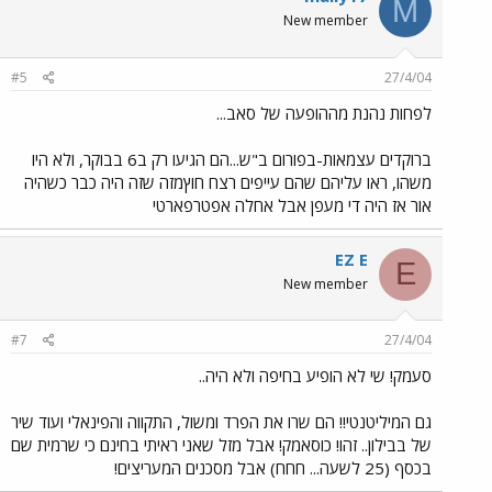
M
New member
#5
27/4/04
לפחות נהנת מההופעה של סאב...
ברוקדים עצמאות-בפורום ב"ש...הם הגיעו רק ב6 בבוקר, ולא היו
משהו, ראו עליהם שהם עייפים רצח חוץמזה שזה היה כבר כשהיה
אור אז היה די מעפן אבל אחלה אפטרפארטי
EZ E
E
New member
#7
27/4/04
סעמק! שי לא הופיע בחיפה ולא היה..
גם המיליטנטי!! הם שרו את הפרד ומשול, התקווה והפינאלי ועוד שיר
של בבילון.. זהו! כוסאמק! אבל מזל שאני ראיתי בחינם כי שרמית שם
בכסף (25 לשעה... חחח) אבל מסכנים המעריצים!