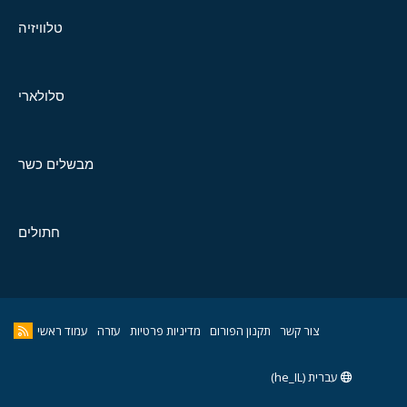
טלוויזיה
סלולארי
מבשלים כשר
חתולים
צור קשר
תקנון הפורום
מדיניות פרטיות
עזרה
עמוד ראשי
עברית (he_IL)