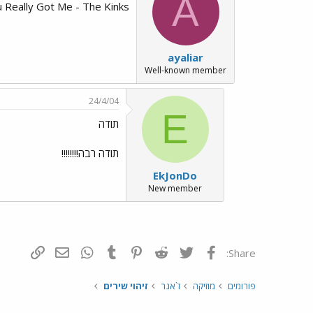
A
 Really Got Me - The Kinks
ayaliar
Well-known member
24/4/04
E
תודה
תודה רבה!!!!!!!!
EkJonDo
New member
פייסבוק
Twitter
Reddit
Pinterest
Tumblr
WhatsApp
דואר אלקטרונ
הוסף קי
Share:
פורומים
מוזיקה
ז`אנר
זיהוי שירים