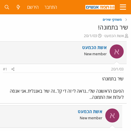
התחבר
הירשם
משחקי שירים
שיר בתמונה!
פ
פ
אשת הכמעט
20/1/03
ו
ו
ת
ר
אשת הכמעט
א
ח
ס
New member
ה
ם
נ
ב
ו
ת
#1
20/1/03
ש
א
א
ר
שיר בתמונה!
י
ך
הפעם הראשונה שלי...נראה לי זה די קל...זה שיר באנגלית..אני אנסה
לעלות את התמונה...
אשת הכמעט
א
New member