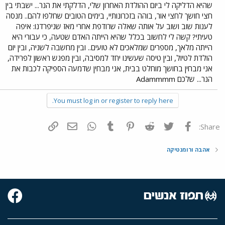
שהיא הדליקה לי ביום ההולדת האחרון שלי, הדלקתי את הנר... ישבתי בין
חצי חושך לחצי אור, בוהה בזכרונותיי, בימים הטובים שחלפו להם.. מנסה
לענות שוב ושוב על אותה שאלה שרודפת אחרי מאז שניפרדנו: איפה
טעיתי? קשה לי לחשוב בכלל שהיא הייתה האדם שטעה, כי עבורי היא
הייתה מלאך, מספרים שמלאכים לא טועים.. ובין מחשבה לשניה, ובין יום
הולדת לטיול, ובין טיסה שעשינו יחד למסיבה, ובין מפגש ראשון לפרידה,
אני מבחין בחושך מוחלט בבית, אני מבחין שדמעה הספיקה לכבות את
הנר... שלכם Adammmm
You must log in or register to reply here.
פייסבוק
Twitter
Reddit
Pinterest
Tumblr
WhatsApp
דואר אלקטרוני
הוסף קישור
Share:
אהבה ורומנטיקה