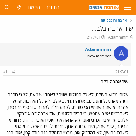
התחבר
הירשם
אהבה ורומנטיקה
שיר אהבה בלב...
פ
פ
21/7/01
Adammmm
ו
ו
ת
ר
Adammmm
A
ח
ס
New member
ה
ם
נ
ב
ו
ת
#1
21/7/01
ש
א
א
ר
שיר אהבה בלב...
י
ך
אלוהי מדוע בעולם, לא כל המזלות שווים? לאחד יש מעט, לשני הרבה
יותר? מאז מכל והזמנים... אלוהי מדוע בעולם, לא כל האהבות יפות?
אהבתי אישה בשנותיי הכי טובות, לפתע חלה לאהוב ... ובסוף הדרכים,
לא דרכי זו אשר אחפש, כי לבית הלוגמים, עוד ארבה לבוא לבקש,
אלגום עד יאבד זכרוני ואוני, לא אראה את היופי האובד ... הרגע חזרתי
הביתה, עייף שחוק מיום עבודה ארוך, חזרתי לבית האפל, החלטתי
לשבת בחושך, לא להדליק אור, מבטי התמקד בנר בודד קטן, אותו הנר