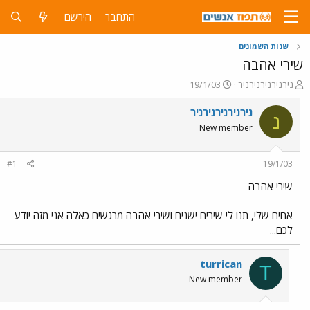
התחבר
הירשם
שנות השמונים
שירי אהבה
פ
פ
נירנירנירנירניר
19/1/03
ו
ו
ת
ר
נירנירנירנירניר
נ
ח
ס
New member
ה
ם
נ
ב
ו
ת
#1
19/1/03
ש
א
א
ר
שירי אהבה
י
ך
אחים שלי, תנו לי שירים ישנים ושירי אהבה מרגשים כאלה אני מזה יודע
לכם...
turrican
T
New member