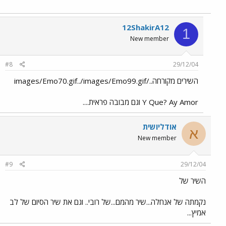
12ShakirA12
1
New member
#8
29/12/04
השירים מקורחה../images/Emo70.gif../images/Emo99.gif
Y Que? Ay Amor וגם מבובה פראית....
אודליושית
א
New member
#9
29/12/04
השיר של
נקמתה של אנחלה...שיר מהמם...של רובי.. וגם את שיר הסיום של לב
אמיץ...