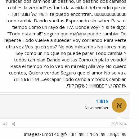
huracan dos caminos un destino, un destino dos caminos
cual es la verdad? es tanta la vanidad del mundo que no
te puedo encontrar.. uuuuuuuuuuuuu והשיר של מונטי רוסה -
todo cambia Dando vueltas Esperando sin saber Pasa el
tiempo Como un rayo de T.V. Donde voy? Y si te digo:
"Todo esta mal!" seguro que mañana puede cambiar De
repente Todo vuelve a suceder Voy corriendo Para verte
otra vez Vos quien sos? No nos mintamos No llores mas
Soy como un rio Que no puede parar Todo cambia Y
todos cambian Dando vueltas Como un plato volador
Pasa el tiempo Yo lo veo en mi reloj Alla voy No quiero
cuentos, Quiero verdad Seguro que el amor No se va a
escapar Todo cambia Y todos cambian.... אהההההההה
איזההה שיריםםם!!!!!!!! נשיקות לולי.
אמור1
א
New member
#7
29/12/04
של נקמתה של אנחלה ושל רובי../images/Emo140.gif