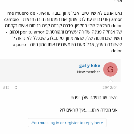
ושלי -
נאנו אמנם לא שיר סיום, אבל מתוך בובה פראית - me muero de
amor (אני גם יודעת לנגן אותו) יאגו המתחזה בובה פראית - cambio
dolor הצלצול שלי בטלפון. פדרה קורחה קפה בניחוח אישה נקמתה
של אנחלה פנינה שחורה עשירים ומפורסמים por tu amor וכמובן -
השיר שבחתימה שלי, שהוא מתוך טלנובלה, שבכלל לא נראה לי
ששודרה בארץ, אבל פעם היו משדרים אותו המון בויוה - a puro
dolor.
gal y kike
G
New member
#15
29/12/04
השיר שבחתימה שלך יפה!!
אני מכירה אותו........איך קוראים לו?
You must log in or register to reply here.