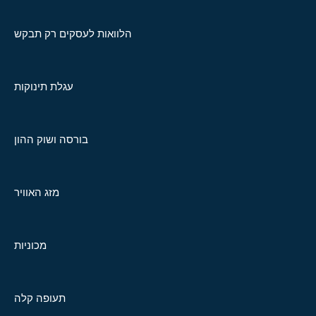
הלוואות לעסקים רק תבקש
עגלת תינוקות
בורסה ושוק ההון
מזג האוויר
מכוניות
תעופה קלה