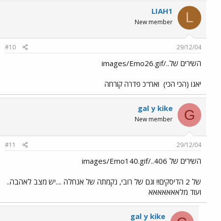
LIAH1
L
New member
#10
29/12/04
השירים של../images/Emo26.gif
יאגו (הכי הכי)
ואח"כ פדרה קורחה
gal y kike
G
New member
#11
29/12/04
השירים של 406../images/Emo140.gif
של 2 הדיסקים!! וגם של רובי, נקמתה של אנחלה ....יש מצב לאהבה..
ועוד מלאאאאאאא
gal y kike