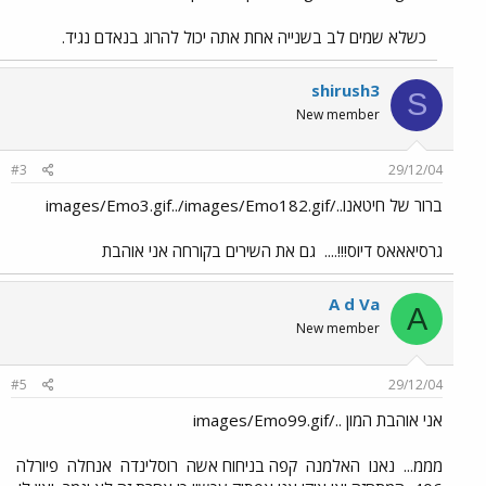
כשלא שמים לב בשנייה אחת אתה יכול להרוג בנאדם נגיד.
shirush3
S
New member
#3
29/12/04
ברור של חיטאנו../images/Emo3.gif../images/Emo182.gif
גרסיאאאס דיוס!!!....
גם את השירים בקורחה אני אוהבת
A d Va
A
New member
#5
29/12/04
אני אוהבת המון ../images/Emo99.gif
מממ...
נאנו
האלמנה
קפה בניחוח אשה
רוסלינדה
אנחלה
פיורלה