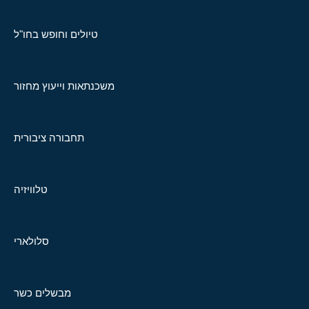
טיולים וחופש בחו"ל
משכנתאות וייעוץ מחזור
תחבורה ציבורית
טלוויזיה
סלולארי
מבשלים כשר