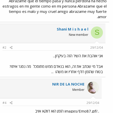
Abrazame que el tiempo pasa y nunca perdona ha hecho
estragos en mi gente como en mi persona Abrazame que el
tiempo es malo y muy cruel amigo abrazame muy fuerte
amor.
Shani M i s h a e l
S
New member
#2
29/12/04
אני אוהבת את השיר הזה בעיקרון...
אבל מי שכתב את זה, הוא בנאדם ממש מתוסכל
מה נסגר איתו?
בטוח שהזמן רודף אחריו או משהו
...
NIR DE LA NOCHE
Member
#4
29/12/04
../images/Emo87.gif הזמן הוא דווקא אויב