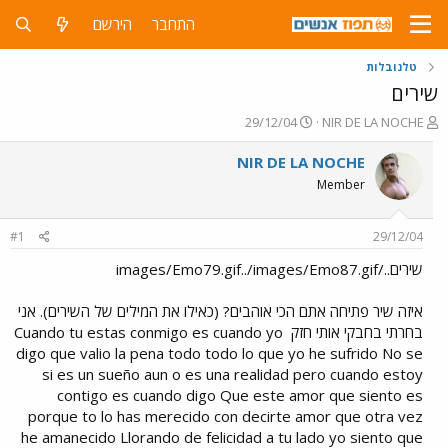
התחבר
הירשם
טלנובלות
שירים
פ
פ
29/12/04
NIR DE LA NOCHE
ו
ו
ת
ר
NIR DE LA NOCHE
ח
ס
Member
ה
ם
נ
ב
ו
ת
#1
29/12/04
ש
א
א
ר
שירים../images/Emo79.gif../images/Emo87.gif
י
ך
איזה שיר פתיחה אתם הכי אוהבים? (כאילו את המילים של השירים). אני
בחרתי בחבקי אותי חזק
Cuando tu estas conmigo es cuando yo
digo que valio la pena todo todo lo que yo he sufrido No se
si es un sueño aun o es una realidad pero cuando estoy
contigo es cuando digo Que este amor que siento es
porque to lo has merecido con decirte amor que otra vez
he amanecido Llorando de felicidad a tu lado yo siento que