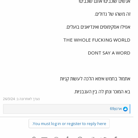
אנשים שוכבים! אתם שוכבים!
זה משהו של גדולים.
אפילו אסקימוסים ואינדיאנים בועלים.
THE WHOLE FUCKING WORLD
DONT SAY A WORD
אתמול בחמש אימא הלכה לעשות קניות
בא המוכר ונתן לה בין העגבניות.
נערך לאחרונה ב:
26/3/24
R
ארנון69
e
a
You must log in or register to reply here.
c
t
i