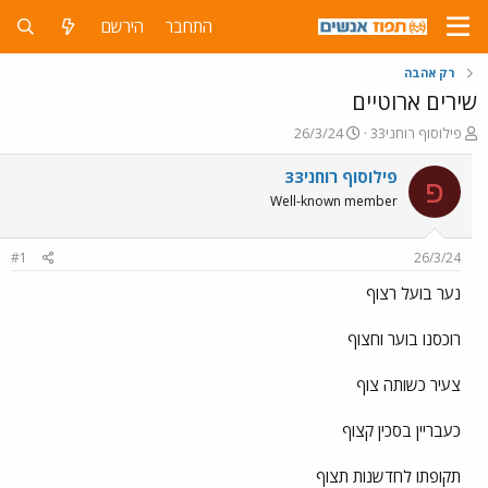
התחבר
הירשם
רק אהבה
שירים ארוטיים
פ
פ
פילוסוף רוחני33
26/3/24
ו
ו
ת
ר
פילוסוף רוחני33
פ
ח
ס
Well-known member
ה
ם
נ
ב
ו
ת
#1
26/3/24
ש
א
א
ר
נער בועל רצוף
י
ך
רוכסנו בוער וחצוף
צעיר כשותה צוף
כעבריין בסכין קצוף
תקופתו לחדשנות תצוף