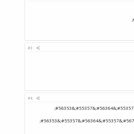
#3
#4