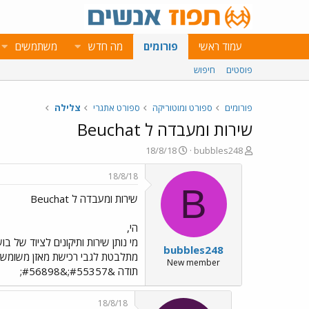
עמוד ראשי
פורומים
מה חדש
משתמשים
פוסטים
חיפוש
פורומים
ספורט ומוטוריקה
ספורט אתגרי
צלילה
שירות ומעבדה ל Beuchat
פ
פ
18/8/18
bubbles248
ו
ו
ת
ר
18/8/18
ח
ס
B
שירות ומעבדה ל Beuchat
ה
ם
נ
ב
ו
ת
הי,
ש
א
מי נותן שירות ותיקונים לציוד של ב
bubbles248
א
ר
מתלבטת לגבי רכישת מאזן משומש 
י
New member
תודה &#55357;&#56898;
ך
18/8/18