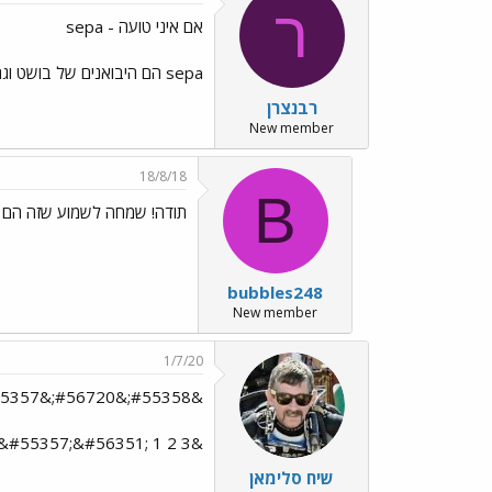
ר
אם איני טועה - sepa
sepa הם היבואנים של בושט וגם מטפלים בציוד. הם נמצאים ברח' שוקן 32 (ליד פנית קיבוץ גלויות) בדרום ת"א.
רבנצרן
New member
18/8/18
B
תודה! שמחה לשמוע שזה הם
bubbles248
New member
1/7/20
&#55358;&#56720;&#55357;&#56352;&#55357;&#56351; 1 2 3 נסיון &#55358;&#56712;&#55357;&#56364;&#55357;&#56353;
&nbsp &#55358;&#56720;&#55357;&#56352;&#55357;&#56351; 1 2 3 נסיון &#55358;&#56712;&#55357;&#56364;&#55357;&#56353;
שיח סלימאן