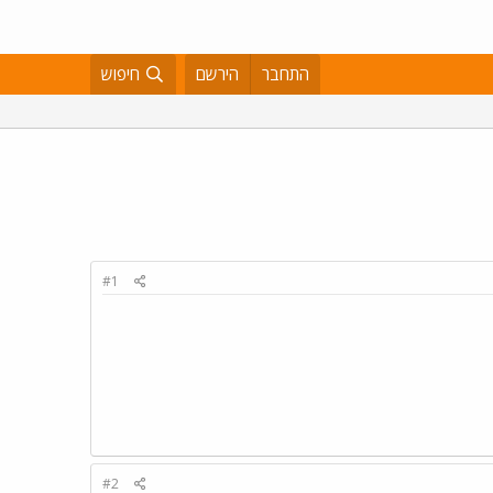
התחבר
הירשם
חיפוש
#1
#2