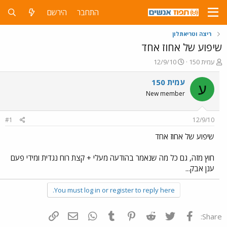
התחבר
הירשם
ריצה וטריאתלון
שיפוע של אחוז אחד
פ
פ
עמית 150
12/9/10
ו
ו
ת
ר
עמית 150
ע
ח
ס
New member
ה
ם
נ
ב
ו
ת
#1
12/9/10
ש
א
א
ר
שיפוע של אחוז אחד
י
ך
חוץ מזה, גם כל מה שנאמר בהודעה מעלי + קצת רוח נגדית ומידי פעם
ענן אבק...
You must log in or register to reply here.
פייסבוק
Twitter
Reddit
Pinterest
Tumblr
WhatsApp
דואר אלקטרוני
הוסף קישור
Share: