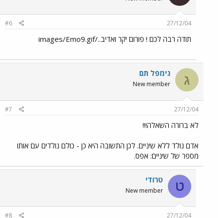
#6
27/12/04
תודה רבה לכם ! פורום יקר ואדיב../images/Emo9.gif
גימפל תם
ג
New member
#7
27/12/04
לא ברורה השאלה!!!
אדם נולד ללא שיניים. לכן התשובה היא כן - כולם נולדים עם אותו
מספר של שיניים: אפס.
טרודי
ט
New member
#8
27/12/04