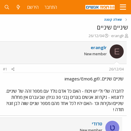
התחבר
הירשם
שאלה קטנה
שיניים שיניים
פ
פ
26/12/04
eranglr
ו
ו
ת
ר
eranglr
E
ח
ס
New member
ה
ם
נ
ב
ו
ת
#1
26/12/04
ש
א
א
ר
שיניים שיניים../images/Emo6.gif
י
ך
לחברה שלי ולי יש ויכוח - האם כל אדם נולד עם מספר זהה של שיניים.
לדוגמא - ניקח זוג אנשים בוגרים (בני 30 נניח) שבעברם אין מחלות
שיניים/עקירות וכו' -האם יהיו לכל אחד מהם מספר שניים שווה לבן זוגו?
תודה !
טרודי
ט
New member