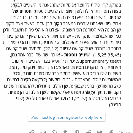
בפרקטיקה: יכולות להיווצר אנומליות שתמנענה מן השיניים לבקוע
בצורה מסודרת, או לחילופין תיווצרנה שיניים נוספות:
חסרים של
שיניים
- השן החסרה היא נפוצה היא שן הבינה. מדובר בתהליך
אבולוציוני שאנחנו עוברים במעבר מקוף לבן-אדם, כאשר אצל הקוף
שן הבינה היא הטוחנת הכי חשובה, ואצלנו היא הכי פחות חשובה, ולכן
ככל שהאבולוציה מתקדמת - יש יותר ויותר אנשים שאין להם שן בינה.
כיום מדובר ב-5%-10% מהאוכלוסיה. לאחריה, השיניים הכי פופולריות
לחסר הן חותכת שניה קבועה עליונה (22,12) ומלתעה שניה קבועה
(15,25,35,45).
שיניים נוספות
- או כמו שמישהו כבר אמר נכון,
Supernumerary teeth, יכולות להופיע בצד השיניים התקינות,
מאחוריהן, או במקרים מסוימים באמצע החיך. כשהתינוק נולד, מצב
השיניים שלו בד"כ הוא ששיני החלב כבר עם כותרת מוכנה, וככל
שהשורשים שלהן מתארכים - כך הן בוקעות (לבקיעה תקינה דרושים
2/3 מהשורש). ברגע שבוקעת שן החלב, מתחילות להתפתח השיניים
הקבועות מתוך anlage אפיתליאלי שקשור לשן החלבית, והן צפויות
לבקוע החל מגיל 6 (שן 11,21) ועד אפילו לאחר גיל 20 (שיני
הבינה).
You must log in or register to reply here.
פייסבוק
Twitter
Reddit
Pinterest
Tumblr
WhatsApp
דואר אלקטרוני
הוסף קישור
Share: