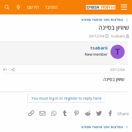
התחבר
הירשם
המלצות ווינר והימורי ספורט
שיוויון בסיינה
פ
פ
30/12/04
tsabarii
ו
ו
ת
ר
tsabarii
T
ח
ס
New member
ה
ם
נ
ב
ו
ת
#1
30/12/04
ש
א
א
ר
שיוויון בסיינה
י
ך
You must log in or register to reply here.
פייסבוק
Twitter
Reddit
Pinterest
Tumblr
WhatsApp
דואר אלקטרוני
הוסף קישור
Share:
המלצות ווינר והימורי ספורט