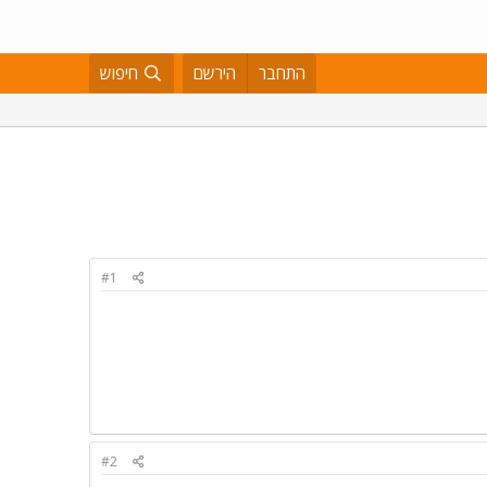
התחבר
הירשם
חיפוש
#1
#2