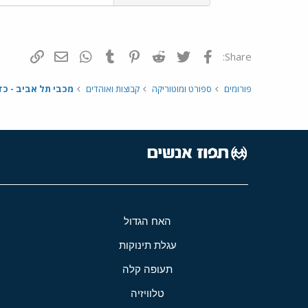
פייסבוק
Twitter
Reddit
Pinterest
Tumblr
WhatsApp
דואר אלקטרונ
הוסף קי
Share:
פורומים
ספורט ומוטוריקה
קבוצות ואוהדים
מכבי תל אביב - כד
האח הגדול
עגלת תינוקות
תעופה קלה
טלוויזיה