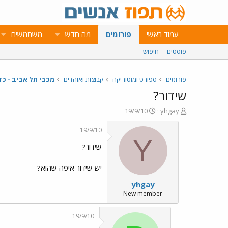
עמוד ראשי
פורומים
מה חדש
משתמשים
פוסטים
חיפוש
פורומים
ספורט ומוטוריקה
קבוצות ואוהדים
מכבי תל אביב - כד
שידור?
פ
פ
19/9/10
yhgay
ו
ו
ת
ר
19/9/10
ח
ס
Y
שידור?
ה
ם
נ
ב
ו
ת
יש שידור איפה שהוא?
ש
א
yhgay
א
ר
י
New member
ך
19/9/10