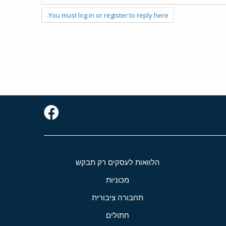
You must log in or register to reply here.
הלוואות לעסקים רק תבקש
מכוניות
תחבורה ציבורית
חתולים