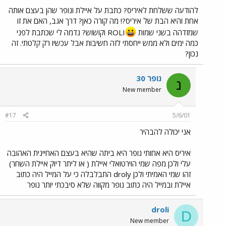
להודעה ששלחת לאיריס? כתבת על איילת ונופר שהן בעצם אותה
אחת והיא הבת של איריס?! מה קורה כאן? דרך אגב, האם את זו
שמזדהה בשני שמות
ROLI וקושוש? נדמה לי שכתבת לפני
כמה ימים ולא ממש ייחסתי לזה חשיבות אבל עכשיו רק קלטתי. זה
נכון?
נופר 30
נ
New member
#17
5/6/01
אני יכולה להבהיר
איריס היא אחותי נופר היא ביתה שהיא בעצם האחיינית האהובה
עלי ולכן מפה שמי הוירטואלי איילת ( או ליתר דיוק איילת השחר)
זהו שמי האמיתי ולכן droly התבלבלה כי על המייל היה כתוב
איילת ובמייל היה כתוב נופר מקווה שלא סיבכתי יותר נופר
droli
D
New member