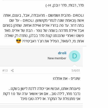
סדר, רבותי, סדר ! ובכן, H-)
DROLI -מהבית ושומשום - מהעבודה, אבל, בעצם, אותה
אשה (ובאמת שונה לגמרי מקושוש). DROLI - על שם
בתה דרור. עד פה ברור? איריס ואיילת אחיות. שתיהן בפורום
אבל איילת מזדהה בשמה של נופר - הבת של איריס. מאד
פשוט ! ואחרי שהכנסנו קצת סדר בבלגן, נותרה רק שאלה
אחת: מי, לעזאזל, הפליל את רוג`ר ראביט???
droli
D
New member
#13
5/6/01
שיגריס - את אחלה!
פיענחת אותנו, ועכשיו אני יכולה ללכת לישון בשקט...
נדבר מחר, לילה טוב... אם אני אשאר ערה עוד 10 דקות
אני מתנפלת על המקרר. אז לילה טוב! מיכל