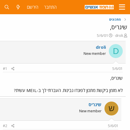
התחבר
הירשם
מתכונים
שיגריס,
פ
פ
5/6/01
droli
ו
ו
ת
ר
droli
D
ח
ס
New member
ה
ם
נ
ב
ו
ת
#1
5/6/01
ש
א
א
ר
שיגריס,
י
ך
לא מזמן ביקשת מתכון לפונדו גבינות. העברתי לך ב-MEIL עשית?
שיגריס
ש
New member
#2
5/6/01