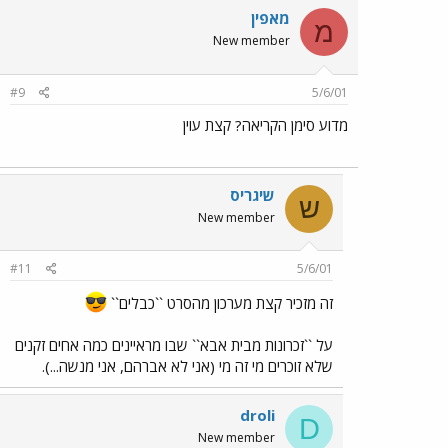
מאפין
מ
New member
#9
5/6/01
מדוע סימן הקריאה? קצת עוין
שיגריס
ש
New member
#11
5/6/01
זה מזכיר קצת מערכון מהסרט ``כבלים``
על ``זכרונות מבית אבא`` שבו מראיינים כמה אחים זקנים
שלא זוכרים מי זה מי (אני לא אברהם, אני מנשה...).
droli
D
New member