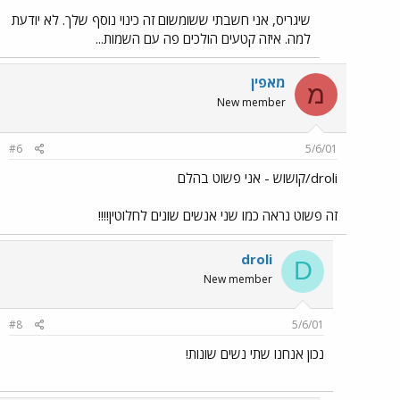
שיגריס, אני חשבתי ששומשום זה כינוי נוסף שלך. לא יודעת
למה. איזה קטעים הולכים פה עם השמות...
מאפין
מ
New member
#6
5/6/01
droli/קושוש - אני פשוט בהלם
זה פשוט נראה כמו שני אנשים שונים לחלוטין!!!!
droli
D
New member
#8
5/6/01
נכון אנחנו שתי נשים שונות!