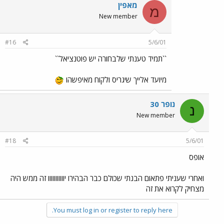
מאפין
מ
New member
#16
5/6/01
``תמיד טענתי שלבחורה יש פוטנציאל``
מיועד אלייך שיגריס ולקוח מאיפשהו
נופר 30
נ
New member
#18
5/6/01
אופס
ואחרי שעניתי פתאום הבנתי שכולם כבר הבהירו יווווווווווו זה ממש היה
מצחיק לקרוא את זה
You must log in or register to reply here.