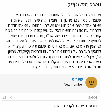
DROLI (מיכל, נכון???),
שכחתי לגמרי להודות לך על המתכון לפונדו כי מה שקרה הוא
שמצאתי בסוף לבד מתכון יותר מוצלח מזה ששלחת לי (לא זוכרת
מאיזה אתר מצאתי אבל הוא יצא מעולה). במתכון שמצאתי הדריכו
להתחיל עם 50 גרם חמאה בסיר על אש קטנה ואז להוסיף רבע כוס
קמח (2-3 כפות) תוך כדי בחישה. אח``כ, ממש כמו ברוטב בשמל,
להוסיף 2 כוסות יין לבן אבל לאט לאט, ז``א: מעט בכל פעם ולבחוש
כל הזמן או לערבל עם מערבל ידני עד שנוצרת עיסה חלקה. רק אז
להוסיף תערובת של גבינות צהובות קשות וחריפות (קשקבל, פרמזן
וכו`). אין לי כלי מיוחד לפונדו גבינות (השונה לחלוטין מזה של פונדו
דשר) אבל היגשתי חם עם בגט קלוי ומאד אהבו. ספרי לי חוויות אם
תנסי ושוב סליחה שלא התייחסתי קודם. מיכל (גם)
שיגריס
ש
New member
#3
5/6/01
DROLI, אפשר לקבל הבהרה