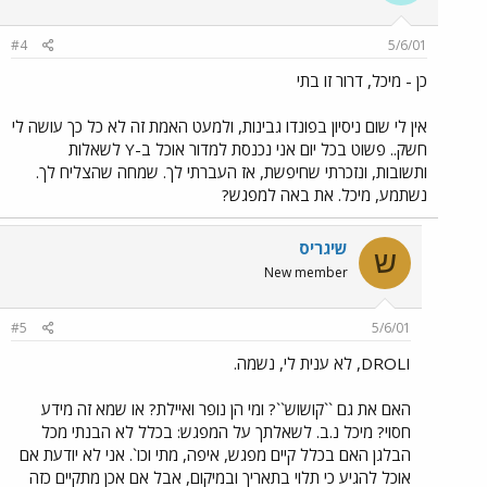
#4
5/6/01
כן - מיכל, דרור זו בתי
אין לי שום ניסיון בפונדו גבינות, ולמעט האמת זה לא כל כך עושה לי
חשק.. פשוט בכל יום אני נכנסת למדור אוכל ב-Y לשאלות
ותשובות, ונזכרתי שחיפשת, אז העברתי לך. שמחה שהצליח לך.
נשתמע, מיכל. את באה למפגש?
שיגריס
ש
New member
#5
5/6/01
DROLI, לא ענית לי, נשמה.
האם את גם ``קושוש``? ומי הן נופר ואיילת? או שמא זה מידע
חסוי? מיכל נ.ב. לשאלתך על המפגש: בכלל לא הבנתי מכל
הבלגן האם בכלל קיים מפגש, איפה, מתי וכו`. אני לא יודעת אם
אוכל להגיע כי תלוי בתאריך ובמיקום, אבל אם אכן מתקיים כזה