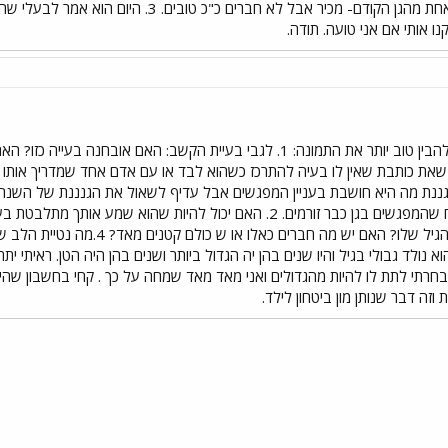
יותר קל, אולי. עכשיו הוא עם ילדה אחת מהגן הקודם- מ
 אותי אם אני טועה. תודה.
כמה שאלות לי אלייך כדי שנוכל להבין טוב יותר את התמונה: 1. לגבי בעיית 
ן שאת כותבת שאין לו בעיה להתרכז כשהוא לבד או עם אדם אחד שמדריך אותו 
גננת מה היא חושבת בעניין המפגשים אבל עדיף לשאול את הגנננת של השנה 
בגן יש בטווח של 1-4 חודשים מהגיל ש
נולד גבולי בגיל והיו שנים בהן יה הגדול ביותר ושנים בהן היה הטן. ראיתי 
חרתי לתת לו להיות מהגדולים ואני מאד מאד שמחה על כך . קחי בחשבון שהיל
 וזה דבר שנותן מון ביטחון לילד.
י
שור