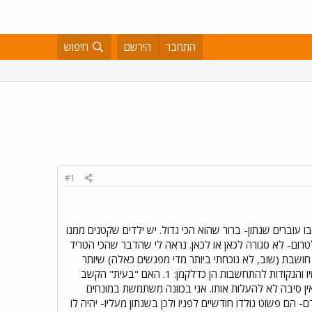
התחבר
הירשם
חיפוש
#1
ו עוברים שנתון- ברור שהוא הכי גדול. יש ילדים שקטנים ממנו
א מתאים לטרום- לא סגורה לכאן או לכאן. נראה לי שהדבר שהכי הטריד
חושבת (שוב, לא נוכחתי ביותר מדי מפגשים כאלה) שיותר
קשה לו להישאר מרוכז כשמדובר בקבוצה גדולה. ההתלבטות שלי היא האם לנסות להעביר אותו לטרום חובה עכשיו והנקודות להתחשבות הן כדלקמן: 1. האם "בעית" הקשב
 אין סיבה לא להעלות אותו. אני בכוונה משתמשת במונחים
בים שלו מהגן הקודם- הם פשוט נולדו חודשיים לפניו ולכן בשנתון מעליו- יהיה לו