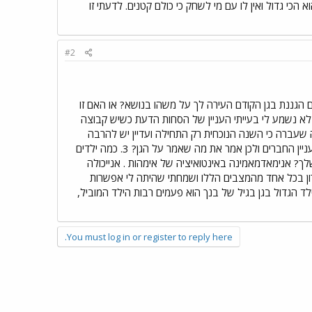
כיר אבל לא חברים כ"כ טובים. 3. היום הוא אמר לבעלי שהוא הכי גדול ואין לו עם מי לשחק כי כולם קטנים. לדעתי זו
#2
הקשב: האם אובחנה בעייה כזו? האם הגננת בגן הקודם העירה לך על משהו בנושא? או האם זו
לא נשמע לי בעייתי העניין של הסחות הדעת כשיש קבוצה
שעברה כי השנה הנוכחית רק התחילה ועדיין יש להרבה
ילדים חבלי קליטה כך שלא בטוח שהמפגשים בגן כבר זורמים. 2. האם יכול להיות שהוא שמע אותך מתלבטת בעניין החברים ולכן אמר את מה שאמר על הגן? 3. כמה ילדים
לו? האם יש מה חברים כאלו או ש כולם קטנים מאד? 4.מה נטיית הלב שלך? אנימאדמאמינה באינטואיציה של אימהות . אנייכולה
יתרון בכל אחד מהמצבים הללו ושמחתי שהיתה לי אפשרות
ד הגדול בגן בגיל של בנך הוא פעמים רבות הילד המוביל,
You must log in or register to reply here.