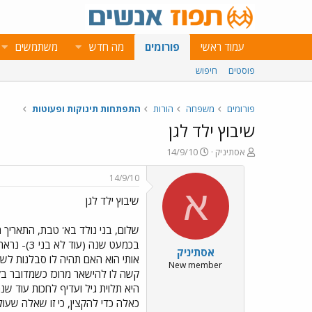
עמוד ראשי
פורומים
מה חדש
משתמשים
פוסטים
חיפוש
פורומים
משפחה
הורות
התפתחות תינוקות ופעוטות
שיבוץ ילד לגן
פ
פ
אסתיניק
14/9/10
ו
ו
ת
ר
14/9/10
ח
ס
א
שיבוץ ילד לגן
ה
ם
נ
ב
ו
ת
שלום, בני נולד בא' טבת, התאריך ה
ש
א
בכמעט שנ
אסתיניק
א
ר
אותי הוא האם תהיה לו סבלנות לשב
י
New member
ך
היא תלוית גיל ועדיף לחכות עוד שנ