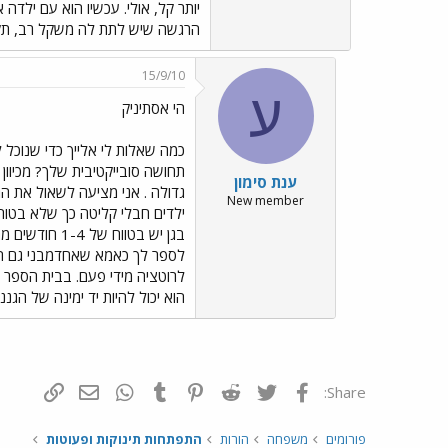
הרגשה שיש לתת לה משקל רב, תקנו
15/9/10
ע
הי אסתיניק
תחושה סובייקטיבית שלך? מכיוו
ענת סימון
גדולה . אני מציעה לשאול את ה
New member
לספר לך כאמא שאחדמבני גם הוא 
לרוטציה מידי פעם. בבית הספר ב
הוא יכול להיות יד ימינה של הגננת
פייסבוק
Twitter
Reddit
Pinterest
Tumblr
WhatsApp
דואר אלקטרונ
הוסף קי
Share:
פורומים
משפחה
הורות
התפתחות תינוקות ופעוטות