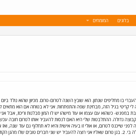
בלוגים
המומחים
עברי בו מחליפים שנתון. הוא שובץ השנה לטרום-טרום. מכיוון שהוא נולד ביום ב
ה (עוד לא בני 3)- נראה לי קריטי בגיל הזה, מבחינת שפה והתפתחות. אני לא בטוחה אם הו
ת במפגש- כשהוא עם עצמו או עוד מישהו יש לו המון סבלנות וריכוז, אבל אני 
ה לפני שייכנס לטרום, או אולי זו בעיה אישית והיא לא תחלוף גם עוד שנה, ואז
כאלה כדי להקצין, כי זו שאלה שעולה בי. 2. בגן טרום שאליו אני רוצה להעביר יש שני חברים טו