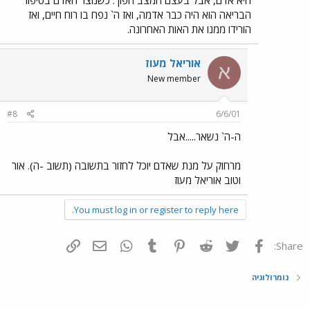
הבריאה הוא היה כבר אדמה, ואז ה` נפח בו רוח חיים, ואז
הורידו ממנו את האות האחרונה.
אוריאל מעוז
א
New member
#8
6/6/01
ה-ה` נשאר.....אבל
מרחוק על מנת שאדם יוכל לחזור בתשובה (תשוב -ה). אור
וטוב אוריאל מעוז
You must log in or register to reply here.
פייסבוק
Twitter
Reddit
Pinterest
Tumblr
WhatsApp
דואר אלקטרוני
הוסף קישור
Share:
נומרולוגיה