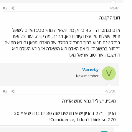
#2
4/6/01
דוגמה קטנה
אדם בגמטריה = 45 בדיוק כמו השאלה מה? טבע האדם לשאול
תמיד שאלות על עצם קיומינו כאן: מה זה, מה קורה, ועוד וכל זאת
בגלל שזה טבוע בתוך המכלול הכולל של האדם. מכאן גם בא המושג
``לחזור בתשובה`` כי אם האדם הוא השאלה אז בורא העולם הוא
התשובה. אור וטוב אוריאל מעוז
Variety
V
New member
#3
4/6/01
מענייו, יש לי דוגמא ממש אדירה
הריון = 271 בהריון יש 9 חודשים שזה 30 יום בחודש 9 * 30 =
270 Coincidence, I don`t think so!