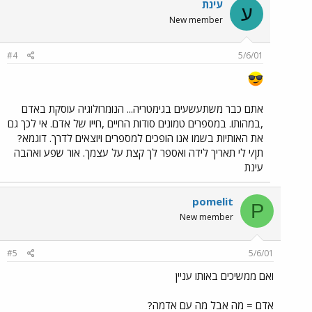
עינת
ע
New member
#4
5/6/01
אתם כבר משתעשעים בגימטריה... הנומרולוגיה עוסקת באדם
,במהותו. במספרים טמונים סודות החיים ,חייו של אדם. אי לכך גם
את האותיות בשמו אנו הופכים למספרים ויוצאים לדרך. דוגמא?
תן/י לי תאריך לידה ואספר לך קצת על עצמך. אור שפע ואהבה
עינת
pomelit
P
New member
#5
5/6/01
ואם ממשיכים באותו עניין
אדם = מה אבל מה עם אדמה?