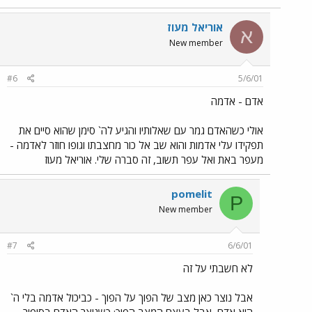
אוריאל מעוז
א
New member
#6
5/6/01
אדם - אדמה
אולי כשהאדם גמר עם שאלותיו והגיע לה` סימן שהוא סיים את
תפקידו עלי אדמות והוא שב אל כור מחצבתו וגופו חוזר לאדמה -
מעפר באת ואל עפר תשוב, זה סברה שלי. אוריאל מעוז
pomelit
P
New member
#7
6/6/01
לא חשבתי על זה
אבל נוצר כאן מצב של הפוך על הפוך - כביכול אדמה בלי ה`
היא אדם, אבל בעצם המצב הפוך: כשנוצר האדם בסיפור