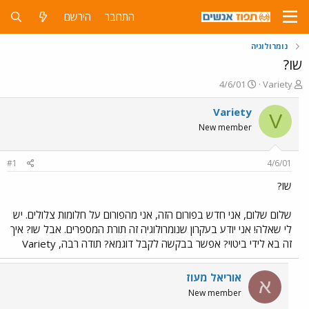
התחבר
הירשם
נומרולוגיה
שו?
פ
פ
4/6/01
Variety
ו
ו
ת
ר
Variety
V
ח
ס
New member
ה
ם
נ
ב
ו
ת
#1
4/6/01
ש
א
א
ר
שו?
י
ך
שלום שלום, אני חדש בפורום הזה, אני מהפורום על חלומות צלולים. יש
לי שאלה! אני יודע בעקרון שנומרולוגיה זה תורת המספרים. אבל שו? איך
זה בא לידי ביטוי? אפשר בבקשה לקבל דוגמא? תודה רבה, Variety
אוריאל מעוז
א
New member