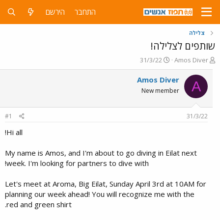
התחבר
הירשם
צלילה
שותפים לצלילה!
פ
פ
31/3/22
Amos Diver
ו
ו
ת
ר
Amos Diver
A
ח
ס
New member
ה
ם
נ
ב
ו
ת
#1
31/3/22
ש
א
א
ר
Hi all!
י
ך
My name is Amos, and I'm about to go diving in Eilat next
week. I'm looking for partners to dive with!
Let's meet at Aroma, Big Eilat, Sunday April 3rd at 10AM for
planning our week ahead! You will recognize me with the
red and green shirt.