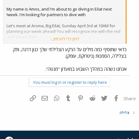
My name is Amos, and I'm about to go diving in Eilat next
week. I'm looking for partners to dive with!
Let's meet at Aroma, Big Eilat, Sunday April 3rd at 10AM for
planning our week ahead! You will recognize me with the red
and green shirt.
לחץ כדי להרחיב...
Looking forward to meet more enthusiastic divers!
כדאי שתוסיף כמה מילים על הרקע הצלילתי שלך כגון דרגה, ותק
בצלילה, הסמכות (ניטרוקס, עומק).
צפה בקובץ המצורף 45037
אנחנו נשהה במהלך השבוע במועדון "מנטה".
Amos​
You must log in or register to reply here.
פייסבוק
Twitter
Reddit
Pinterest
Tumblr
WhatsApp
דואר אלקטרוני
הוסף קישור
Share:
צלילה