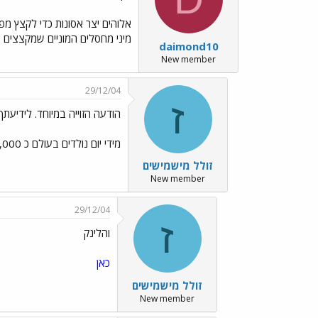
אלוהים יצר אסונות כדי לקצץ מפע
מיני מחסלים המוניים שמקצצים א
daimond10
New member
29/12/04
ז
הודעה הזוייה במיוחד. לידיעתך,
מידי יום נולדים בעולם כ 350,000 תינוקות חדשים. (לפי מקור אחר 250 אלף) מידי יום מתים כ 150,000 אנשים בעולם.
זולל מישמישים
New member
29/12/04
ז
והלינק
כאן
זולל מישמישים
New member