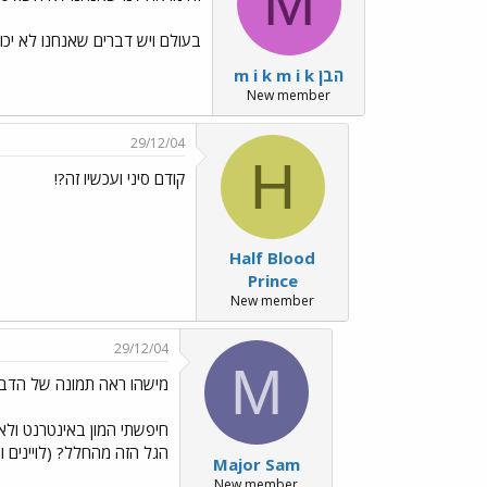
M
בעולם ויש דברים שאנחנו לא יכו
m i k m i k הבן
New member
29/12/04
H
קודם סיני ועכשיו זה?!
Half Blood
Prince
New member
29/12/04
M
מישהו ראה תמונה של הדבר 
חיפשתי המון באינטרנט ולא
הגל הזה מהחלל? (לויינים ו
Major Sam
New member