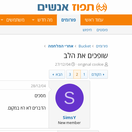
עמוד ראשי
פורומים
מה חדש
משתמשים
פוסטים
חיפוש
פורומים
Bucket
אחרי המלחמה
שופכים את הלב
פ
פ
27/12/04
original cookie
ו
ו
הקודם
1
2
3
הבא
ת
ר
ח
ס
ה
ם
28/12/04
נ
ב
S
מסכים
ו
ת
ש
א
א
ר
הדברים לא היו במקום.
י
SimsY
ך
New member