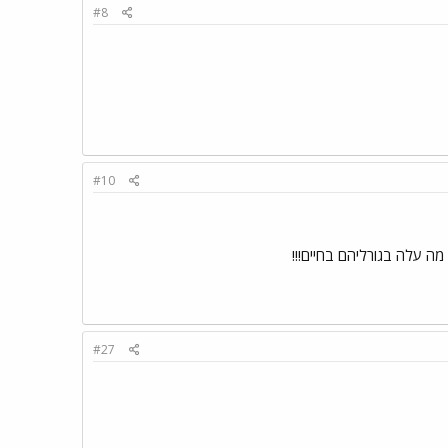
#8
#10
#27