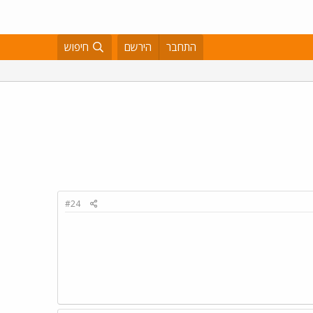
התחבר
הירשם
חיפוש
#24