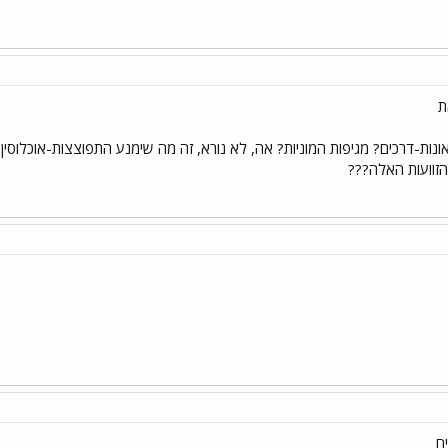
ת
ות-דרכים? מגיפות המוניות? אה, לא נורא, זה מה שימנע התפוצצות-אוכלוסין..
הזוועות האלה???
ם