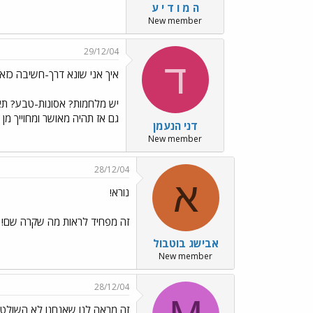
ה מ ו ד י ע
New member
29/12/04
ד
איך אני שונא דרך-חשיבה כזא
יש מלחמות? אסונות-טבע? תאונ
גם אז תהיה מאושר ומחוייך מן 
דני הנעמן
New member
28/12/04
א
נורא!
זה מפחיד לראות מה שקרה שם!
אבישג בוטבול
New member
28/12/04
זה מראה לנו שאנחנו לא השולטי