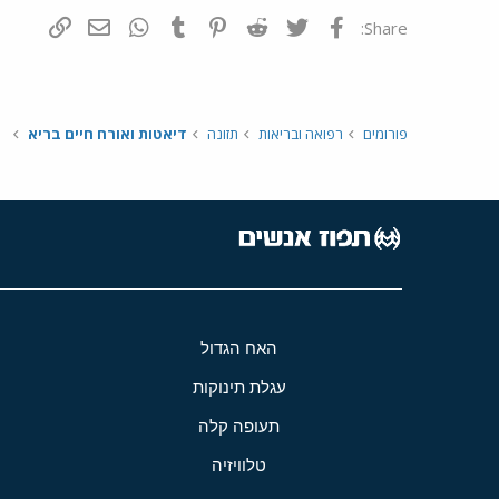
פייסבוק
Twitter
Reddit
Pinterest
Tumblr
WhatsApp
דואר אלקטרונ
הוסף קי
Share:
פורומים
רפואה ובריאות
תזונה
דיאטות ואורח חיים בריא
האח הגדול
עגלת תינוקות
תעופה קלה
טלוויזיה