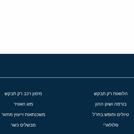
י
שור
הלוואות רק תבקש
מימון רכב רק תבקש
בורסה ושוק ההון
מזג האוויר
טיולים וחופש בחו"ל
משכנתאות וייעוץ מחזור
סלולארי
מבשלים כשר