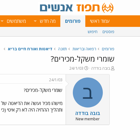
עמוד ראשי
פורומים
מה חדש
משתמשים
פוסטים
חיפוש
פורומים
רפואה ובריאות
תזונה
דיאטות ואורח חיים בריא
שומרי משקל-מכירים?
פ
פ
בובה בודדה
24/1/03
ו
ו
ת
ר
24/1/03
ח
ס
ב
שומרי משקל-מכירים?
ה
ם
נ
ב
ו
ת
מישהו מכיר ועשה את הדיאטה של שו
ש
א
ותהליך ההרזיה היה לא רק איטי (כ
בובה בודדה
א
ר
י
New member
ך