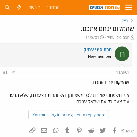
התחבר
הירשם
רייקי
שהמקום ינחם אתכם.
פ
פ
חכם סיני עתיק
11/8/01
ו
ו
ת
ר
חכם סיני עתיק
ח
ח
ס
New member
ה
ם
נ
ב
ו
ת
#1
11/8/01
ש
א
א
ר
שהמקום ינחם אתכם.
י
ך
אני ומשפחתי שולחת לכל משפחתך השתתפות בצערכם, שלא תדעו
עוד צער. כל עם ישראל עמכם.
You must log in or register to reply here.
פייסבוק
Twitter
Reddit
Pinterest
Tumblr
WhatsApp
דואר אלקטרוני
הוסף קישור
Share: