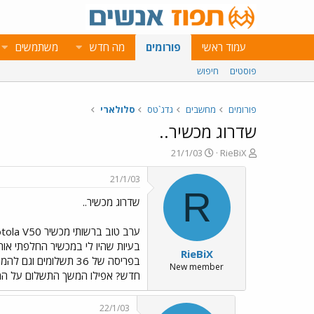
עמוד ראשי
פורומים
מה חדש
משתמשים
פוסטים
חיפוש
פורומים
מחשבים
גדג`טס
סלולארי
שדרוג מכשיר..
פ
פ
21/1/03
RieBiX
ו
ו
ת
ר
21/1/03
ח
ס
R
שדרוג מכשיר..
ה
ם
נ
ב
ו
ת
ערב טוב ברשותי מכשיר Morotola V50 ואני ממש לא מרוצה ממנו... ברכישת המכשיר פרסתי את התשלום על גבי 36 חודשים.. כיום אני כבר לא זוכר איזה תשלום אני
ש
א
בעיות שהיו לי במכשיר החלפתי אות
RieBiX
א
ר
בפריסה של 36 תשלומ
י
New member
חדש? אפילו המשך התשלום על המוטורלה שזה 41 שקל לחודש!! אבל עדיין שאני אקבל אי
ך
22/1/03