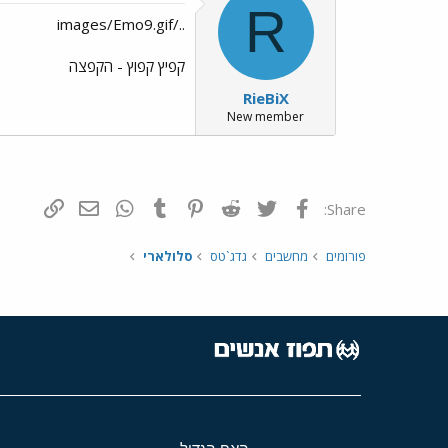
R
../images/Emo9.gif
קפיץ קפוץ - הקפצה
RieBiX
New member
פייסבוק
Twitter
Reddit
Pinterest
Tumblr
WhatsApp
דואר אלקטרונ
הוסף קי
Share:
פורומים
מחשבים
גדג`טס
סלולארי