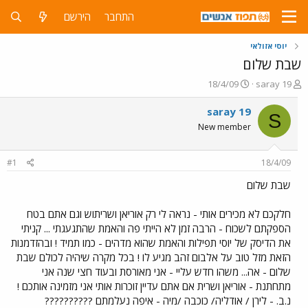
התחבר
הירשם
יוסי אזולאי
שבת שלום
פ
פ
18/4/09
saray 19
ו
ו
ת
ר
saray 19
S
ח
ס
New member
ה
ם
נ
ב
ו
ת
#1
18/4/09
ש
א
א
ר
שבת שלום
י
ך
חלקכם לא מכירים אותי - נראה לי רק אוריאן ושריתוש וגם אתם בטח
הספקתם לשכוח - הרבה זמן לא הייתי פה והאמת שהתגעגתי ... קניתי
את הדיסק של יוסי תפילות והאמת שהוא מדהים - כמו תמיד ! ובהזדמנות
הזאת מזל טוב על אלבום זהב מגיע לו ! בכל מקרה שיהיה לכולם שבת
שלום - אה... משהו חדש עליי - אני מאורסת ובעוד חצי שנה אני
מתחתנת - אוריאן ושרית אם אתם עדיין זוכרות אותי אני מזמינה אותכם !
נ.ב. - לירן / אודליה/ כוכבה /מיה - איפה נעלמתם ??????????