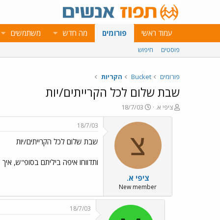
עמוד ראשי
פורומים
מה חדש
משתמשים
פוסטים
חיפוש
פורומים
Bucket
הקריות
שבת שלום לכל הקרייתים/יות
פ
פ
ציפי א.
18/7/03
ו
ו
ת
ר
18/7/03
ח
ס
צ
שבת שלום לכל הקרייתים/יות
ה
ם
נ
ב
ו
ת
ותדווחו איפה ביליתם בסופ"ש, איך ה
ש
א
ציפי א.
א
ר
י
New member
ך
18/7/03