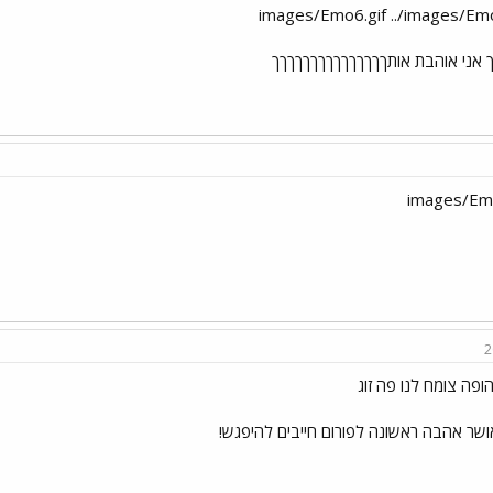
 אני אוהבת אותךךךךךךךךךךךךךךך
2
ופה צומח לנו פה זוג
ושר אהבה ראשונה לפורום חייבים להיפגש!