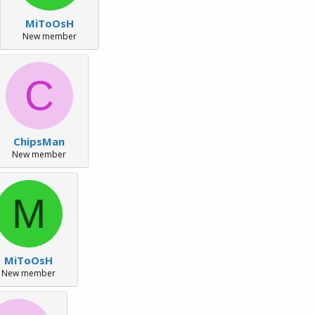
MiToOsH
New member
C
ChipsMan
New member
M
MiToOsH
New member