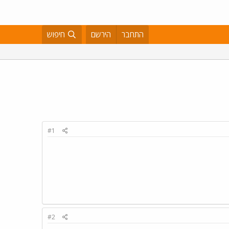
התחבר
הירשם
חיפוש
#1
#2