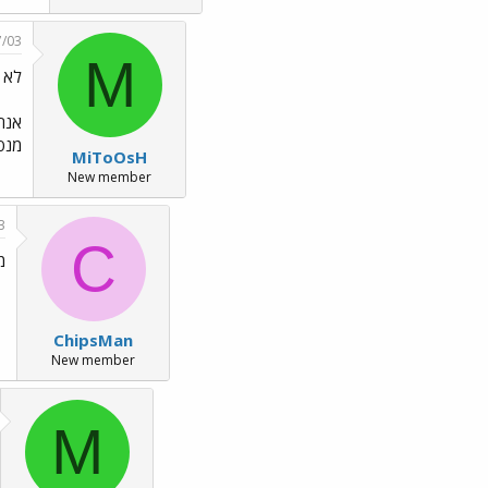
7/03
M
לא דווקא לא 
אנחנ
מנס
MiToOsH
New member
3
C
מי
ChipsMan
New member
M