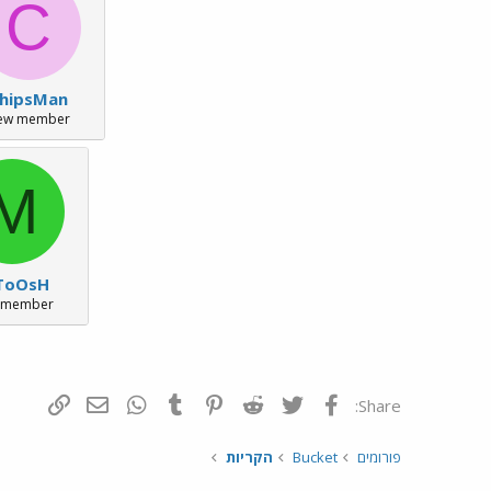
C
hipsMan
ew member
M
ToOsH
 member
פייסבוק
Twitter
Reddit
Pinterest
Tumblr
WhatsApp
דואר אלקטרונ
הוסף קי
Share:
פורומים
Bucket
הקריות