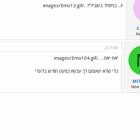
יו... במיוחד בשבילי? ../images/Emo12.gif
C
N
21/7/03
יאפ יאפ... ../images/Emo104.gif
כדי שלא ישעמם לך עכשיו כמעט חודש בלעדי
Mi
New
י
שור