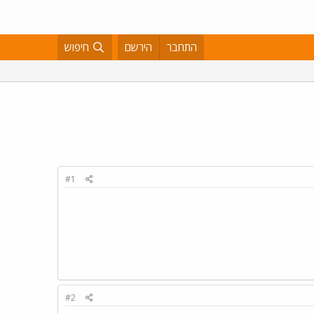
התחבר
הירשם
חיפוש
#1
#2