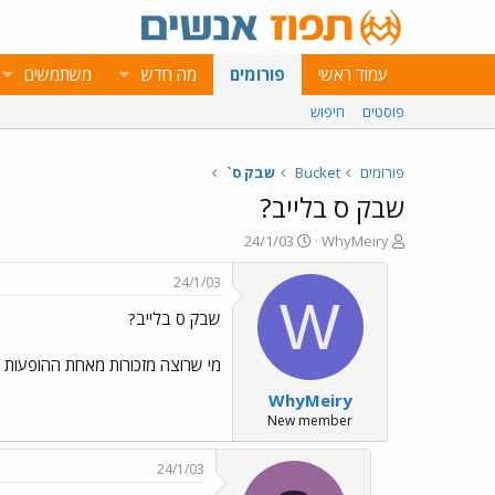
עמוד ראשי
פורומים
מה חדש
משתמשים
פוסטים
חיפוש
פורומים
Bucket
שבק ס`
שבק ס בלייב?
פ
פ
24/1/03
WhyMeiry
ו
ו
ת
ר
24/1/03
ח
ס
W
שבק ס בלייב?
ה
ם
נ
ב
ו
ת
מי שרוצה מזכורות מאחת ההופעות 
ש
א
WhyMeiry
א
ר
י
New member
ך
24/1/03