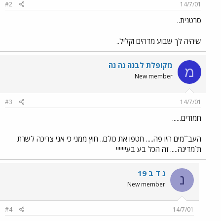
#2
14/7/01
סרטנית..
שיהיה לך שבוע מדהים וקליל..
מקופלת לבנה נה נה
מ
New member
#3
14/7/01
חמודים......
העב``מים היו פה..... חטפו את כולם.. חוץ ממני כי אני צריכה לשרת
ת`מדינה..... זה הכל בע בעייייייי
נ ד ב 19
נ
New member
#4
14/7/01