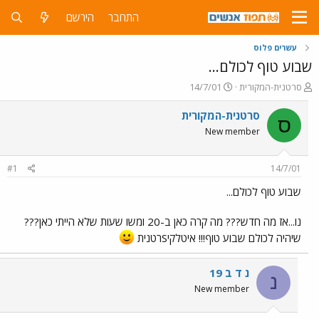
התחבר
הירשם
עשרים פלוס
שבוע טוף לכולם...
פ
פ
סרטנית-המקורית
14/7/01
ו
ו
ת
ר
סרטנית-המקורית
ס
ח
ס
New member
ה
ם
נ
ב
ו
ת
#1
14/7/01
ש
א
א
ר
שבוע טוף לכולם...
י
ך
נו...אז מה חדש??? מה קרה כאן ב-20 ומשו שעות שלא הייתי כאן???
שיהיה לכולם שבוע טוף!!! איטלקיSרטנית
נ ד ב 19
נ
New member