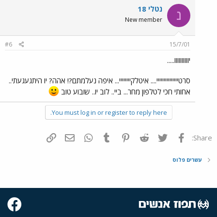
נטלי 18
נ
New member
#6
15/7/01
יוווווווווו.....
סרטייייייייייייייי.... איטלקיייייייי... איפה נעלמתם?! אהה? יו היתגעגעתי..
אחותי חכי לטלפון מחר... ביי.. לוב יו.. שובוע טוב
You must log in or register to reply here.
פייסבוק
Twitter
Reddit
Pinterest
Tumblr
WhatsApp
דואר אלקטרוני
הוסף קישור
Share:
עשרים פלוס