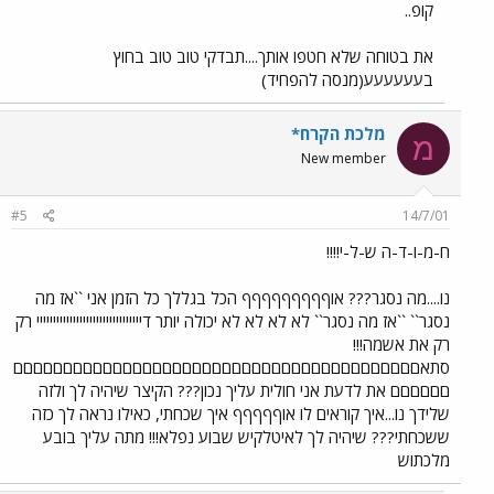
קופ..
את בטוחה שלא חטפו אותך....תבדקי טוב טוב בחוץ
בעעעעעע(מנסה להפחיד)
מלכת הקרח*
מ
New member
#5
14/7/01
ח-מ-ו-ד-ה ש-ל-י!!!!
נו....מה נסגר??? אוףףףףףףףףף הכל בגללך כל הזמן אני ``אז מה
נסגר`` ``אז מה נסגר`` לא לא לא לא יכולה יותר דיייייייייייייייייייייייייייייייי רק
רק את אשמה!!!
סתאםםםםםםםםםםםםםםםםםםםםםםםםםםםםםםםםםםםםםםםםם
םםםםםם את לדעת אני חולית עליך נכון??? הקיצר שיהיה לך ולזה
שלידך נו...איך קוראים לו אוףףףףף איך שכחתי, כאילו נראה לך כזה
ששכחתי??? שיהיה לך לאיטלקיש שבוע נפלא!!! מתה עליך בובע
מלכתוש