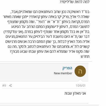
למה להיות שליליים??
בס``ד ראשית,זה נכון שרוב העיתונאים הם שמאלניים,אבל,
שאלה לי אליך,פריק יקר:באיזה עיתון קראת?? ייתכן שאתה מאיזור
המרכז,וקראת בעיתון ``ת``א`` או ``העיר``..שזה מקומון שמצורף
לתושבי המרכז, לעיתון ידיעות(ומן הסתם הורחב על הפיגוע
בת``א) או בכל מקומון אחר שצורף לעיתון במרכז..(אני צודקת??)
דבר שני,ת``א היום נחשבת לעיר הבילויים,עיר החטאים,מגיעים
אליה מכל הארץ לבלות ,כך שמן הסתם הרבה אנשים מרגישים
קשורים לת``א..ומחובתם של העיתונאים לכתוב ולסקר..מה גם
שזה סקופ אדיר שממלא להם את עיתון שבת! שבוע מבורך!
תחו`ש
הפריק
ה
New member
#9
10/6/01
אני מאלון שבות