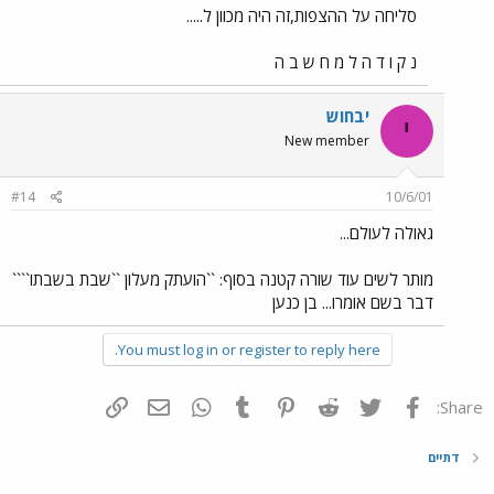
סליחה על ההצפות,זה היה מכוון ל.....
נ ק ו ד ה ל מ ח ש ב ה
יבחוש
י
New member
#14
10/6/01
גאולה לעולם...
מותר לשים עוד שורה קטנה בסוף: ``הועתק מעלון ``שבת בשבתו````
דבר בשם אומרו... בן כנען
You must log in or register to reply here.
פייסבוק
Twitter
Reddit
Pinterest
Tumblr
WhatsApp
דואר אלקטרוני
הוסף קישור
Share:
דתיים