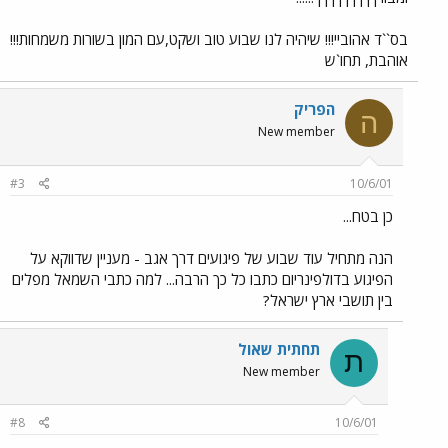
בס``ד אהוביי!!! שיהיה לנו שבוע טוב ושקט,עם המון בשורות משמחות!!!
אוהבת, תחו`ש
הפריק
ה
New member
#3
10/6/01
כן בטח...
הנה מתחיל עוד שבוע של פיגועים דרך אגב - מעניין שדווקא על
הפיגוע בדולפינריום כתבו כל כך הרבה... למה כתבי השמאל מפלים
בין תושבי ארץ ישראל?
תחתית שאול
ת
New member
#8
10/6/01