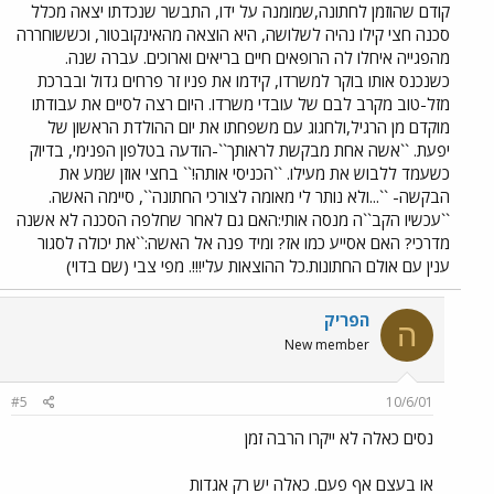
קודם שהוזמן לחתונה,שמומנה על ידו, התבשר שנכדתו יצאה מכלל
סכנה חצי קילו נהיה לשלושה, היא הוצאה מהאינקובטור, וכששוחררה
מהפגייה איחלו לה הרופאים חיים בריאים וארוכים. עברה שנה.
כשנכנס אותו בוקר למשרדו, קידמו את פניו זר פרחים גדול ובברכת
מזל-טוב מקרב לבם של עובדי משרדו. היום רצה לסיים את עבודתו
מוקדם מן הרגיל,ולחגוג עם משפחתו את יום ההולדת הראשון של
יפעת. ``אשה אחת מבקשת לראותך``-הודעה בטלפון הפנימי, בדיוק
כשעמד ללבוש את מעילו. ``הכניסי אותה!`` בחצי אוזן שמע את
הבקשה- ``...ולא נותר לי מאומה לצורכי החתונה``, סיימה האשה.
``עכשיו הקב``ה מנסה אותי:האם גם לאחר שחלפה הסכנה לא אשנה
מדרכי? האם אסייע כמו אז? ומיד פנה אל האשה:``את יכולה לסגור
ענין עם אולם החתונות.כל ההוצאות עלי!!!. מפי צבי (שם בדוי)
הפריק
ה
New member
#5
10/6/01
נסים כאלה לא ייקרו הרבה זמן
או בעצם אף פעם. כאלה יש רק אגדות