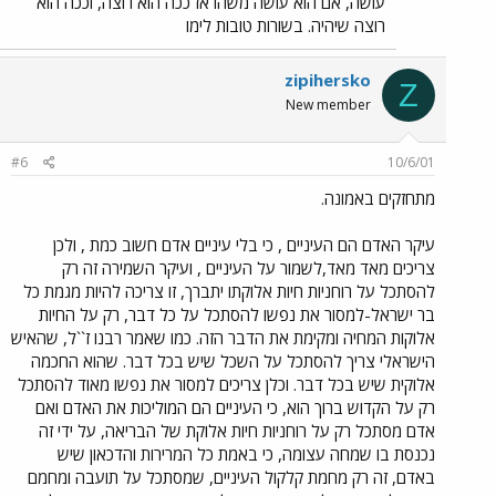
עושה, אם הוא עושה משהו אז ככה הוא רוצה, וככה הוא
רוצה שיהיה. בשורות טובות לימו
zipihersko
Z
New member
#6
10/6/01
מתחזקים באמונה.
עיקר האדם הם העיניים , כי בלי עיניים אדם חשוב כמת , ולכן
צריכים מאד מאד,לשמור על העיניים , ועיקר השמירה זה רק
להסתכל על רוחניות חיות אלוקתו יתברך, זו צריכה להיות מגמת כל
בר ישראל-למסור את נפשו להסתכל על כל דבר, רק על החיות
אלוקות המחיה ומקימת את הדבר הזה. כמו שאמר רבנו ז``ל, שהאיש
הישראלי צריך להסתכל על השכל שיש בכל דבר. שהוא החכמה
אלוקית שיש בכל דבר. וכלן צריכים למסור את נפשו מאוד להסתכל
רק על הקדוש ברוך הוא, כי העיניים הם המוליכות את האדם ואם
אדם מסתכל רק על רוחניות חיות אלוקת של הבריאה, על ידי זה
נכנסת בו שמחה עצומה, כי באמת כל המרירות והדכאון שיש
באדם, זה רק מחמת קלקול העיניים, שמסתכל על תועבה ומחמם