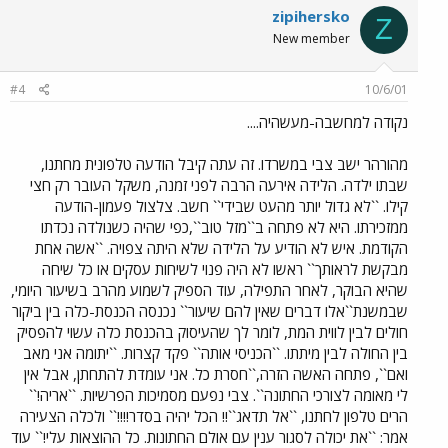
zipihersko
Z
New member
#4
10/6/01
נקודה למחשבה-מעשהיה....
מהורהר ישב צבי במשרדו. זה עתה קיבל הודעה טלפונית מחתנו,
שבתו ילדה. הלידה אירעה הרבה לפני זמנה, משקל העובר רק חצי
קילו. ``לא גדול יותר מהעט שבידי`` חשב. צלצול פעמון-הודעה
ממזכירתו. היא לא פתחה ב``מזל טוב``,כפי שהיה כשנולדה נכדתו
הקודמת. איש לא הודיע על הלידה שלא היתה צפויה. ``אשה אחת
מבקשת לראותך`` ראשו לא היה פנוי לשיחות עסקים או כל שיחה
שהיא הבוקר, לאחר התפילה, עוד הספיק לשמוע מהרב בשיעור היומי,
שבמשנת``אלו דברים שאין להם שיעור`` נכנסה הכנסת-כלה בין ביקור
חולים לבין לווית המת, לומר לך שהעיסוק בהכנסת כלה עשוי להפסיק
בין החולה לבין מיתתו. ``הכניסי אותה`` פקד קצרות. ``יתומה אני מאב
ואם``, פתחה האשה הזרה,``חסרת כל. אני עומדת להתחתן, אבל אין
לי מאומה לצורכי החתונה``. צבי נפעם מסמיכות הפרשיות. ``אריה!``
הרים טלפון לחתנו, ``אל תדאג``!! הכל יהיה בסדר!!!!`` ולכלה הצעירה
אמר: ``את יכולה לסגור ענין עם אולם החתונות. כל ההוצאות עלי!`` עוד