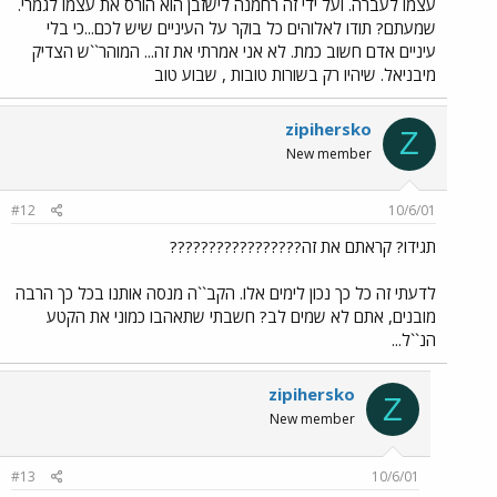
עצמו לעברה. ועל ידי זה רחמנה לישזבן הוא הורס את עצמו לגמרי.
שמעתם? תודו לאלוהים כל בוקר על העיניים שיש לכם...כי בלי
עיניים אדם חשוב כמת. לא אני אמרתי את זה... המוהר``ש הצדיק
מיבניאל. שיהיו רק בשורות טובות , שבוע טוב
zipihersko
Z
New member
#12
10/6/01
תגידו? קראתם את זה?????????????????
לדעתי זה כל כך נכון לימים אלו. הקב``ה מנסה אותנו בכל כך הרבה
מובנים, אתם לא שמים לב? חשבתי שתאהבו כמוני את הקטע
הנ``ל...
zipihersko
Z
New member
#13
10/6/01