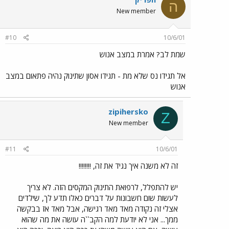
ה
New member
#10
10/6/01
שמת לב? אמרת במצב אנוש
אל תגידו נס שלא מת - תגידו אסון שתינוק נהיה פתאום במצב
אנוש
zipihersko
Z
New member
#11
10/6/01
זה לא משנה איך נגיד את זה, !!!!!!!!
יש להתפלל, לרפואת התינוק המקסים הזה. לא צריך
לעשות שום חשבונות על דברים כאלו תדע לך, שילדים
אצלי זה נקודה מאד מאד רגישה, אבל מאד אז בבקשה
ממך... אני לא יודעת למה הקב``ה עושה את מה שהוא