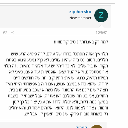
zipihersko
Z
New member
#7
10/6/01
למה רק באגדות? ניסים קורים!!!!!!!
תלוי איך אתה מסתכל ברוחו של עולם. קרה פיגוע-הרע שיש
חללים, הטוב ונס בזה שהיו ניצולים, לא כך? נמנע פיגוע בפתח
תקוה, או בירושלים, לא כך היה? יש עוד אלפי דוגמאות.... זה תלוי
איך מסתכלים, ולא להגיד שאני אופטימית עוד פעם, כיאני לא
תמיד!! תראה, כרגע יש את: התינוק בן חמישה חודשים חיים
יהודה, שהוא כרגע במצב אנוש, (אם היה באפשרותי הייתי מאד
רוצה לשים לכם את התמונה שלו כשהוא שוכב במיטתו בבית
החולים, אני בטוחה שכולכם ראו את זה, אבל ישבתי לי בשבת
במשך כמה דקות, ולא יכולתי להזיז את עיני, יצור כל כך קטן
וחמוד, ) צריך לצפות לנס, הלוואי ואלוהים יעזור לו, והוא יחלים.
רק בשורות טובות פריק-יש ניסים, תאמין לי, אבל יש.
הפריק