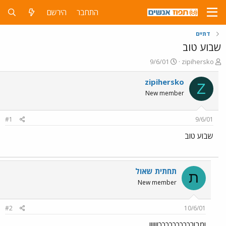
התחבר
הירשם
דתיים
שבוע טוב
פ
פ
9/6/01
zipihersko
ו
ו
ת
ר
zipihersko
Z
ח
ס
New member
ה
ם
נ
ב
ו
ת
#1
9/6/01
ש
א
א
ר
שבוע טוב
י
ך
תחתית שאול
ת
New member
#2
10/6/01
ומבורךךךךךךךךך!!!!!!