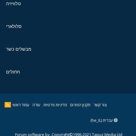
טלוויזיה
סלולארי
מבשלים כשר
חתולים
צור קשר
תקנון הפורום
מדיניות פרטיות
עזרה
עמוד ראשי
עברית (he_IL)
Forum software by
Copyright©1996-2021,Tapuz Media Ltd.