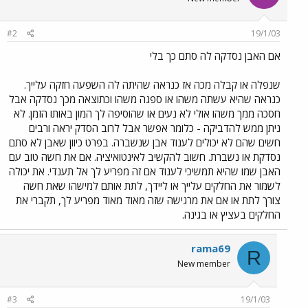
#2
19/1/03
אם האבן נסדקה לה סתם כך בלי
שנפלה או קבלה מכה אז כנראה שהיתה לה השפעה חזקה עלייך.
כנראה שהיא עשתה משהו או ספגה משהו וכתוצאה מכך נסדקה אבל
חסכה ממך משהו אולי לא נעים או שהוסיפה לך המון באותו הזמן. לא
ניתן ממש להדביקה - כלומר אפשר אבל לרוב הסדק יראה ורבים
חשים שהם לא יכולים לענוד אבן שנשברה. בפרט כיוון שאבן לא סתם
נסדקת או נשברת. חשוב להקשיב לאינטואיציה. אם את חשה טוב עם
האבן שמו שהיא תמשיכי לענוד אם זה מפריע לך אל תענדי. את יכולה
לשמור את החלקים עלייך או ליידך, לתת אותם למישהו שאת חשה
צורך לתת או אם את מרגישה שזה מאוד מאוד מפריע לך, תקברי את
החלקים בעציץ או בגינה.
rama69
R
New member
#3
19/1/03