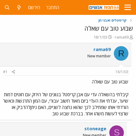
התחבר
הירשם
קריסטלים ואבני חן
שבוע טוב עם שאלה
פ
פ
18/1/03
rama69
ו
ו
ת
ר
rama69
R
ח
ס
New member
ה
ם
נ
ב
ו
ת
#1
18/1/03
ש
א
א
ר
שבוע טוב עם שאלה
י
ך
קיבלתי בהשאלה עדי עם אבן קריסטל בגוונים של הירוק עם חוטים דמות
שיער, ענדתי את העדי ביום מאוד חשוב עבורי, עם המון התרגשות וכאשר
הורדתי אותו שמתילב לכך שהוא נחצה לשניים, האם ניתןלהדביק או
שרצוי לעשות משהו אחר. בברכת שבוע טוב
stoneage
S
New member