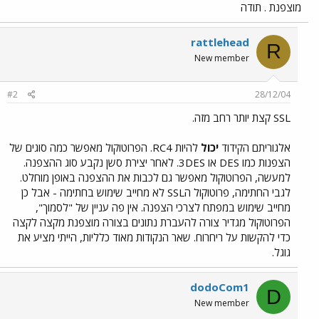
מוצפנת . תודה
rattlehead
R
New member
#2
28/12/04
SSL קצת יותר רחב מזה.
אלגוריתם הקידוד
יכול
להיות RC4. הפרוטוקול מאפשר כמה סוגים של
הצפנות כמו DES או 3DES. לאחר יצירת סשן נקבע סוג ההצפנה.
למעשה, הפרוטוקול מאפשר גם לכבות את ההצפנה באופן מוחלט.
לגבי החתימה, פרוטוקול הSSL לא מחייב שימוש בחתימה - אבל כן
מחייב שימוש במפתח לצרכי הצפנה. אין פה עניין של "לסמוך",
הפרוטוקול מגדיר צורה להעברת נתונים בצורה מוצפנת מקצה לקצה
כדי להקשות על ריחרוח. שאר הנקודות מאוד כלליות, הייתי מציע את
גוגל.
dodoCom1
D
New member