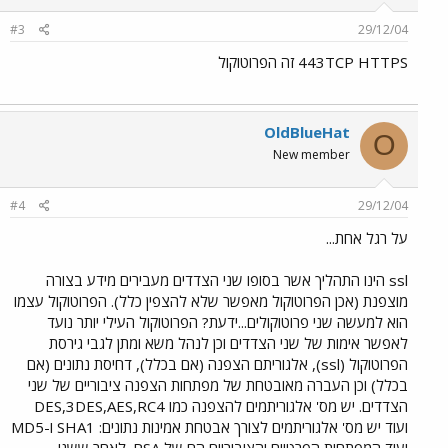
#3
29/12/04
443TCP HTTPS זה הפרוטוקול
OldBlueHat
O
New member
#4
29/12/04
על רגל אחת...
ssl הינו התהליך אשר בסופו שני הצדדים מעבירים מידע בצורה
מוצפנת (אכן הפרוטוקול מאפשר שלא להצפין כלל). הפרוטוקול עצמו
הוא למעשה שני פרוטוקולים...ידעת? הפרוטוקול העילי יותר נועד
לאפשר אימות של שני הצדדים וכן לנהל משא ומתן לגבי גירסת
הפרוטוקול (ssl), אלגוריתם הצפנה (אם בכלל), דחיסת נתונים (אם
בכלל) וכן העברה מאובטחת של מפתחות הצפנה ציבוריים של שני
הצדדים. יש מס' אלגוריתמים להצפנה כמו DES,3DES,AES,RC4
ועוד יש מס' אלגוריתמים לצורך אבטחת אמינות נתונים: SHA1 ו-MD5