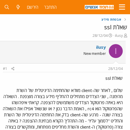
התחבר
הירשם
אבטחת מידע
שאלת ssl
פ
פ
28/12/04
ilusy
ו
ו
ת
ר
ilusy
I
ח
ס
New member
ה
ם
נ
ב
ו
ת
#1
28/12/04
ש
א
א
ר
שאלת ssl
י
ך
שלום , לאחר שה-client מוודא שהחתימה הדיגיטלית של השרת
מהימנה , שני הצדדים מתחילים להחליף מידע בצורה מוצפנת . השאלה
היא באיזה פרוטוקול הצדדים משתמשים להצפנה. קראתי איפהשהו
שהפרוטוקול הוא rc4 , האמת הדבר נכון ? או שנשאל אפילו את השאלה
בצורה שונה - מרגע שה-client בדק את החתימה הדיגיטלית של השרת
והחליט "לסמוך עליו" - מה התהליך הקורא מבחינת ההצפנה ? באיזה
צורה (פרוטוקול) ה-client והשרת מחליפים מפתחות, ומתקשרים בצורה