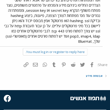
ועוד המפתחות הפרטיים והציבוריים הם של RSA. לאחר ששני
הצדדים החליפו ביניהם מידע והסכימו על פרמטרים משותפים, נוצר
מפתח משותף הנקרא secret key או session key, וממפתח זה
נגזרים עוד מס' מפתחות לצורך הצפנה, פיענוח, ביצוע hashing
ובדיקת hashing. ssl הוא פרוטוקול אמין מבוסס TCP והוא ניתן
ליישום בכל מיני פרוטוקולים עיליים. על כן עבור תעבורת http על גבי
ssl יש צורך לפתוח פורט tcp 443. לגבי פרוטוקולים אחרים כמו
pop3, imap4, ldap ועוד יש לפתוח פורטים אחרים (מאופשרי-ssl)
שלך, BlueHat
You must log in or register to reply here.
פייסבוק
Twitter
Reddit
Pinterest
Tumblr
WhatsApp
דואר אלקטרוני
הוסף קישור
Share:
אבטחת מידע