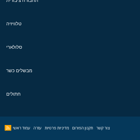
תחבורה ציבורית
טלוויזיה
סלולארי
מבשלים כשר
חתולים
צור קשר
תקנון הפורום
מדיניות פרטיות
עזרה
עמוד ראשי